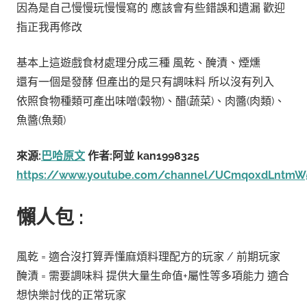
因為是自己慢慢玩慢慢寫的 應該會有些錯誤和遺漏 歡迎
指正我再修改
基本上這遊戲食材處理分成三種 風乾、醃漬、煙燻
還有一個是發酵 但產出的是只有調味料 所以沒有列入
依照食物種類可產出味噌(穀物)、醋(蔬菜)、肉醬(肉類)、
魚醬(魚類)
來源:
巴哈原文
作者:阿並 kan1998325
https://www.youtube.com/channel/UCmqoxdLntmW
懶人包 :
風乾 = 適合沒打算弄懂麻煩料理配方的玩家 / 前期玩家
醃漬 = 需要調味料 提供大量生命值+屬性等多項能力 適合
想快樂討伐的正常玩家