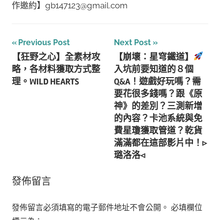
作邀約】gb147123@gmail.com
文
Previous Post
Next Post
【狂野之心】全素材攻
【崩壞：星穹鐵道】
章
略，各材料獲取方式整
入坑前要知道的８個
導
理。WILD HEARTS
Q&A！遊戲好玩嗎？需
要花很多錢嗎？跟《原
覽
神》的差別？三測新增
的內容？卡池系統與免
費星瓊獲取管道？乾貨
滿滿都在這部影片中！▹
璐洛洛◃
發佈留言
發佈留言必須填寫的電子郵件地址不會公開。
必填欄位