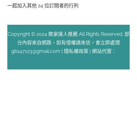
一起加入其他 24 位訂閱者的行列
址
Copyright © 2024 敗家達人推薦 All Rights Reserved. 部
分內容來自網路，如有侵權請來信，會立即處理
gb147123@gmail.com |
隱私權政策
| 網站代管：
Fast
Line 台灣速連