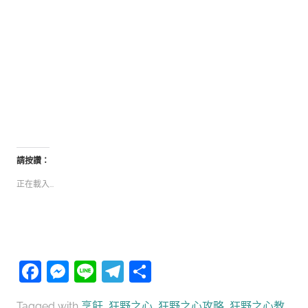
請按讚：
正在載入...
Facebook
Messenger
Line
Telegram
分
享
Tagged with
烹飪
,
狂野之心
,
狂野之心攻略
,
狂野之心教