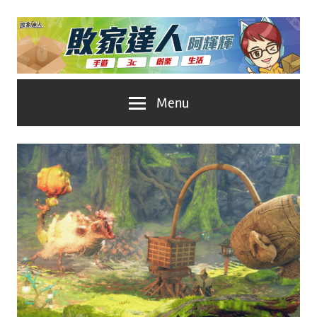
Skip
to
content
台
敗
Menu
灣
No.1
家
遊
戲
達
科
人
技
自
推
媒
體。
薦