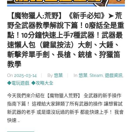
【魔物獵人:荒野】《新手必知》➤ 荒
野全武器教學解說下篇！0廢話全是重
點！10分鐘快速上手7種武器！武器最
速懶人包（鍵鼠按法）大劍、大錘、
斬擊斧單手劍、長槍、銃槍、狩獵笛
教學
On
2025-03-14
By
悠葉
In
悠葉
,
Steam
,
遊戲資訊
,
◆電玩遊戲
,
◆攻略大全
今天我們來介紹在【魔物獵人荒野】 全武器的新手操作
指南下篇！ 這裡給大家歸類了所有武器的操作 讓想嘗試
新武器的老手 或是還沒玩過的新手 都能快速上手！ 我會
快速 …