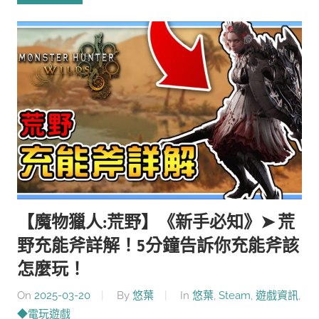
【魔物獵人:荒野】《新手必知》➤ 荒
野充能斧詳解！5分鐘告訴你充能斧該
怎麼玩！
On
2025-03-20
By
悠葉
In
悠葉
,
Steam
,
遊戲資訊
,
◆電玩遊戲