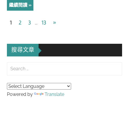
繼續閱讀
文
Next
1
2
3
13
»
...
Posts
章
導
搜尋文章
覽
Search
for:
Searc
Powered by
Translate