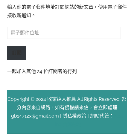
輸入你的電子郵件地址訂閱網站的新文章，使用電子郵件
接收新通知。
電
子
郵
訂閱
件
位
一起加入其他 24 位訂閱者的行列
址
Copyright © 2024 敗家達人推薦 All Rights Reserved. 部
分內容來自網路，如有侵權請來信，會立即處理
gb147123@gmail.com |
隱私權政策
| 網站代管：
Fast
Line 台灣速連