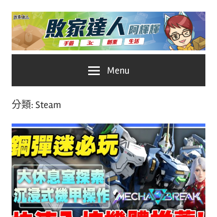
Skip
to
content
台
敗
Menu
灣
No.1
家
遊
分類:
Steam
戲
達
科
人
技
自
推
媒
體。
薦