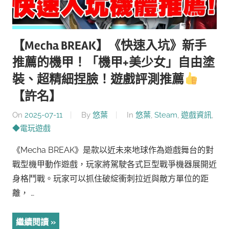
【Mecha BREAK】《快速入坑》新手
推薦的機甲！「機甲+美少女」自由塗
裝、超精細捏臉！遊戲評測推薦
【許名】
On
2025-07-11
By
悠葉
In
悠葉
,
Steam
,
遊戲資訊
,
◆電玩遊戲
《Mecha BREAK》是款以近未來地球作為遊戲舞台的對
戰型機甲動作遊戲，玩家將駕駛各式巨型戰爭機器展開近
身格鬥戰。玩家可以抓住破綻衝刺拉近與敵方單位的距
離， …
繼續閱讀