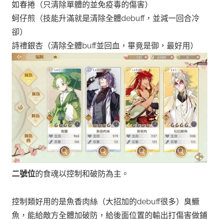
如春捲（只清除單體的並免疫毒的傷害）
蚵仔煎（技能升滿就是清除全體debuff，並減一回合冷
卻）
詩禮銀杏（清除全體buff並回血，畢竟是御，最好用）
二號位
的食魂以控制和破防為主。
控制類好用的是魚香肉絲（大招加的debuff很多）臭鱖
魚，能給敵方全體加破防，給後面位置的輸出打傷害做鋪