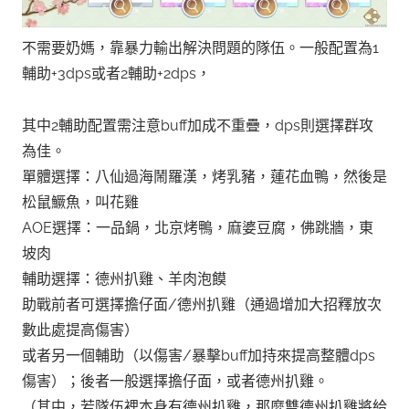
不需要奶媽，靠暴力輸出解決問題的隊伍。一般配置為1
輔助+3dps或者2輔助+2dps，
其中2輔助配置需注意buff加成不重疊，dps則選擇群攻
為佳。
單體選擇：八仙過海鬧羅漢，烤乳豬，蓮花血鴨，然後是
松鼠鱖魚，叫花雞
AOE選擇：一品鍋，北京烤鴨，麻婆豆腐，佛跳牆，東
坡肉
輔助選擇：德州扒雞、羊肉泡饃
助戰前者可選擇擔仔面/德州扒雞（通過增加大招釋放次
數此處提高傷害）
或者另一個輔助（以傷害/暴擊buff加持來提高整體dps
傷害）；後者一般選擇擔仔面，或者德州扒雞。
（其中，若隊伍裡本身有德州扒雞，那麼雙德州扒雞將給