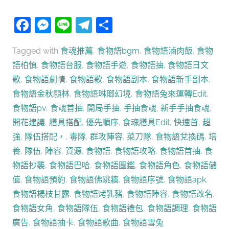
Facebook
Messenger
Line
Telegram
分
享
Tagged with
食魂推薦
,
食物語bgm
,
食物語滷肉飯
,
食物
語柏慎
,
食物語台服
,
食物語手遊
,
食物語抽
,
食物語日文
歌
,
食物語劇情
,
食物語歌
,
食物語副本
,
食物語新手副本
,
食物語金秋願林
,
食物語琳瑯幻境
,
食物語兔來運轉Edit
,
食物語pv
,
食魂首抽
,
開局手抽
,
手抽食魂
,
新手手抽食魂
,
開花建議
,
膳具搭配
,
優先順序
,
食魂膳具Edit
,
快速首
,
超
強
,
隊伍搭配，
,
毒隊
,
群攻陣容
,
菜刀隊
,
食物語兌換碼
,
培
養
,
隊伍
,
陣容
,
資源
,
食物語
,
食物語攻略
,
食物語首抽
,
食
物語抄襲
,
食物語巴哈
,
食物語圖鑑
,
食物語角色
,
食物語儲
值
,
食物語預約
,
食物語佛跳牆
,
食物語序號
,
食物語apk
,
食物語楊枝甘露
,
食物語烤乳豬
,
食物語陣容
,
食物語改名
,
食物語女角
,
食物語隊伍
,
食物語禮包
,
食物語調理
,
食物語
廣告
,
食物語抽卡
,
食物語歌曲
,
食物語雪兔