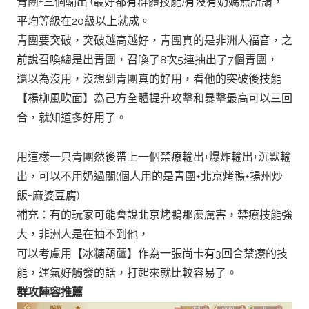
青團+三個輸出 (最好都有群體技能)有沒有奶媽無所謂，
平均等級在20級以上就成。
青團要突破，突破越高越好，青團真的是非洲人福音，之
前說召喚總是出青團，召喚了8次5連抽出了7個青團，
還以為沒用，沒想到青團真的好用，看他的突破後技能
【楊柳風吹面】為己方全體提升攻擊和暴擊最高可以三回
合，就知道多好用了。
用這樣一只青團然後帶上一個禁療輸出+爆炸輸出+沉默輸
出，可以不用奶過關(個人用的是青團+北京烤鴨+揚州炒
飯+麻婆豆腐)
補充：有的玩家可能會說北京烤鴨那麼厲害，禁療技能強
大，非洲人是在抽不到他，
可以考慮用【冰糖葫蘆】作為一張尚卡有3回合禁療的技
能，運氣好觸發的話，打起來就比較容易了。
群攻陣容推薦