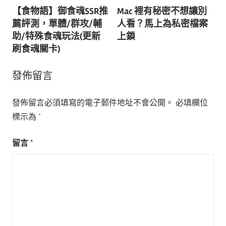
【食物語】御食魂SSR推
Mac 裡有秘密不想讓別
章
薦評測，單體/群攻/輔
人看？馬上為私密檔案
導
助/特殊食魂玩法(更新
上鎖
刷食魂關卡)
覽
發佈留言
發佈留言必須填寫的電子郵件地址不會公開。
必填欄位
標示為
*
留言
*