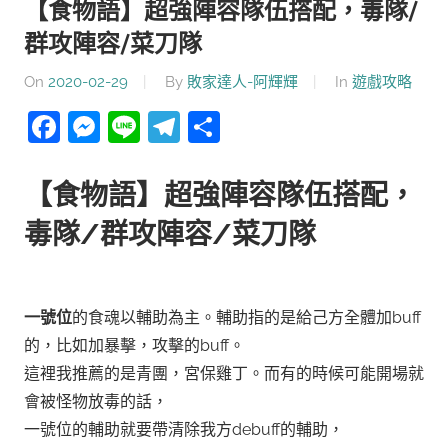
【食物語】超強陣容隊伍搭配，毒隊/
群攻陣容/菜刀隊
On
2020-02-29
By
敗家達人-阿輝輝
In
遊戲攻略
Facebook
Messenger
Line
Telegram
分
享
【食物語】超強陣容隊伍搭配，
毒隊/群攻陣容/菜刀隊
一號位
的食魂以輔助為主。輔助指的是給己方全體加buff
的，比如加暴擊，攻擊的buff。
這裡我推薦的是青團，宮保雞丁。而有的時候可能開場就
會被怪物放毒的話，
一號位的輔助就要帶清除我方debuff的輔助，