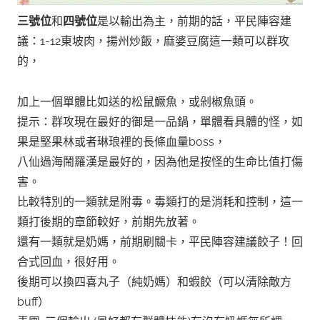
三號位
和
四號位
是以輸出為主，前期的話，平民陣容建
議：1-12東坡肉，揚州炒飯，麻婆豆腐這一類可以群攻
的，
加上一個單體比如送的松鼠鱖魚，或剁椒魚頭。
提示：群攻現在最好的御是一品鍋，單體看具體的怪，如
果是堅果林或者琳琅裡的長條血量boss，
八仙過海鬧羅漢是最好的，因為他是按怪的生命比值打傷
害。
比較特別的一類就是附毒。毒類打的是消耗和控制，這一
類打後期的章節較好，前期先放著。
還有一類就是奶媽，前期刷關卡，平民陣容建議餃子！回
合式回血，很好用。
後期可以換四喜丸子（純奶媽）和蝦餃（可以清除敵方
buff）