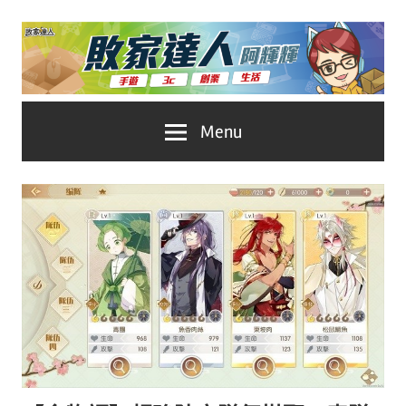
Skip
to
content
台
敗
Menu
灣
No.1
家
遊
戲
達
科
人
技
自
推
媒
體。
薦