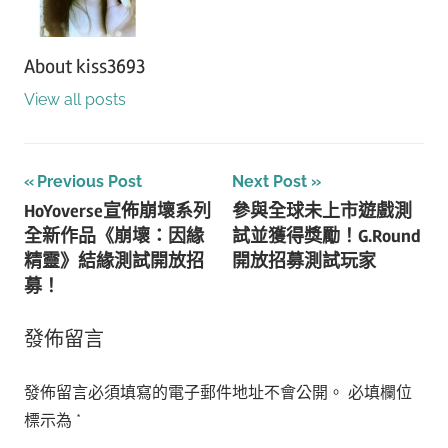
About
kiss3693
View all posts
文
Previous Post
Next Post
HoYoverse宣佈崩壞系列
參與全球未上市遊戲測
章
全新作品《崩壞：因緣
試並獲得獎勵！G.Round
導
精靈》結緣測試開放招
開放招募測試玩家
募！
覽
發佈留言
發佈留言必須填寫的電子郵件地址不會公開。
必填欄位
標示為
*