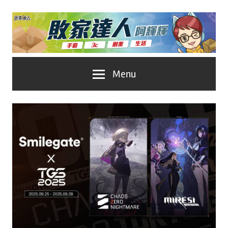
Skip
to
content
台
敗
Menu
灣
No.1
家
遊
戲
達
科
人
技
自
推
媒
體。
薦