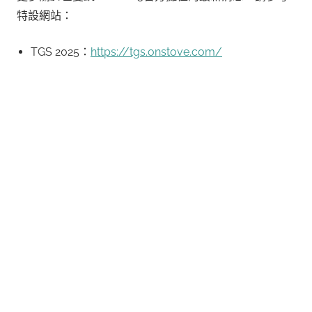
特設網站：
TGS 2025：
https://tgs.onstove.com/