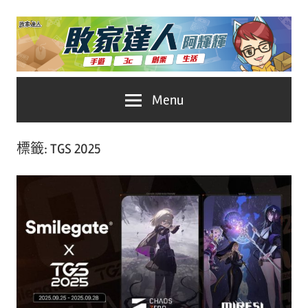
Skip
to
content
台
敗
Menu
灣
No.1
家
遊
標籤:
TGS 2025
戲
達
科
人
技
自
推
媒
體。
薦