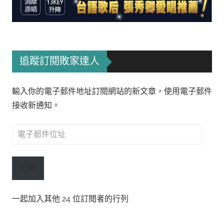
追蹤訂閱敗家達人
輸入你的電子郵件地址訂閱網站的新文章，使用電子郵件
接收新通知。
電
子
郵
訂閱
件
位
一起加入其他 24 位訂閱者的行列
址