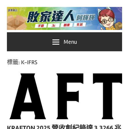
Skip
to
content
台
敗
Menu
灣
No.1
家
遊
標籤:
K-IFRS
戲
達
科
人
技
自
推
媒
體。
薦
KRAFTON 2025 營收創紀錄達 3.3266 兆