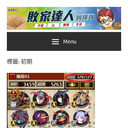
Skip
to
content
台
敗
Menu
灣
No.1
家
遊
標籤:
初期
戲
達
科
人
技
自
推
媒
體。
薦