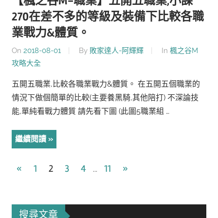
【楓之谷M-職業】五開五職業,小課
270在差不多的等級及裝備下比較各職
業戰力&體質。
On
2018-08-01
By
敗家達人-阿輝輝
In
楓之谷M
攻略大全
五開五職業,比較各職業戰力&體質。 在五開五個職業的
情況下做個簡單的比較(主要養黑騎,其他陪打) 不深論技
能,單純看戰力體質 請先看下圖 (此圖5職業組 …
繼續閱讀
文
Previous
Next
«
1
2
3
4
11
»
...
Posts
Posts
章
導
搜尋文章