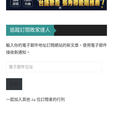
追蹤訂閱敗家達人
輸入你的電子郵件地址訂閱網站的新文章，使用電子郵件
接收新通知。
電
子
郵
訂閱
件
位
一起加入其他 24 位訂閱者的行列
址