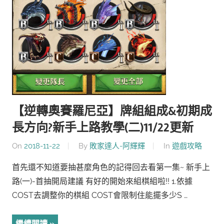
【逆轉奧賽羅尼亞】牌組組成&初期成
長方向?新手上路教學(二)11/22更新
On
2018-11-22
By
敗家達人-阿輝輝
In
遊戲攻略
首先還不知道要抽甚麼角色的記得回去看第一集~ 新手上
路(一)-首抽開局建議 有好的開始來組棋組啦!! 1.依據
COST去調整你的棋組 COST會限制住能擺多少S …
繼續閱讀