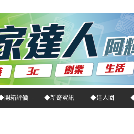
◆開箱評價
◆新奇資訊
◆達人圈