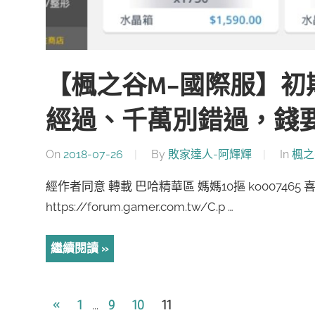
【楓之谷M-國際服】初
經過、千萬別錯過，錢
On
2018-07-26
By
敗家達人-阿輝輝
In
楓之
經作者同意 轉載 巴哈精華區 媽媽10摳 ko0074
https://forum.gamer.com.tw/C.p …
繼續閱讀
文
Previous
«
1
9
10
11
...