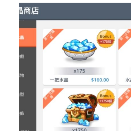
達
科
技
自
人
媒
體。
推
薦