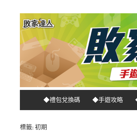
Skip
to
content
台
敗
◆禮包兌換碼
◆手遊攻略
灣
No.1
家
遊
標籤:
初期
戲