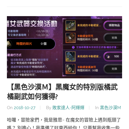
【黑色沙漠Ｍ】黑魔女的特別版橘武
橘副武如何獲得?
On
2018-10-27
By
敗家達人-阿輝輝
In
黑色沙漠M
哈囉，冒險家們，我是雅思~ 在魔女的冒險上遇到瓶頸了
嗎？ 別擔心！我準備了好東西給你！ 只要幫我收集一些