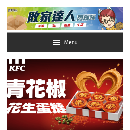
Skip
to
content
台
敗
Menu
灣
No.1
家
遊
戲
達
科
人
技
自
推
媒
體。
薦