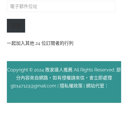
電
子
郵
訂閱
件
位
一起加入其他 24 位訂閱者的行列
址
Copyright © 2024 敗家達人推薦 All Rights Reserved. 部
分內容來自網路，如有侵權請來信，會立即處理
gb147123@gmail.com |
隱私權政策
| 網站代管：
Fast
Line 台灣速連