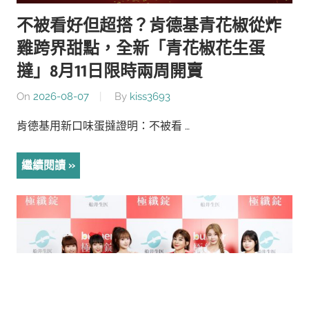
不被看好但超搭？肯德基青花椒從炸
雞跨界甜點，全新「青花椒花生蛋
撻」8月11日限時兩周開賣
On
2026-08-07
By
kiss3693
肯德基用新口味蛋撻證明：不被看 …
繼續閱讀