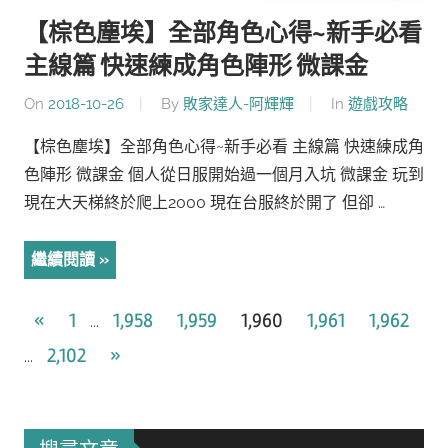
【棕色塵埃】全部角色心得~新手必看
主線篇 快速練成角色陣形 微課金
On
2018-10-26
By
敗家達人-阿輝輝
In
遊戲攻略
【棕色塵埃】全部角色心得~新手必看 主線篇 快速練成角
色陣形 微課金 個人從日服開始過一個月入坑 微課金 玩到
現在大天梯終於爬上2000 現在台服終於開了 但卻 …
繼續閱讀
文
Previous
«
1
1,958
1,959
1,960
1,961
1,962
...
Posts
Next
2,102
»
章
...
Posts
導
覽