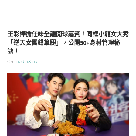
王彩樺擔任味全龍開球嘉賓！同框小龍女大秀
「逆天女團鉛筆腿」，公開50+身材管理秘
訣！
On
2026-08-07