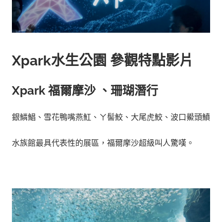
Xpark水生公園 參觀特點影片
Xpark
福爾摩沙 、珊瑚潛行
銀鱗鯧、雪花鴨嘴燕魟、ㄚ髻鮫、大尾虎鮫、波口鱟頭鱝
水族館最具代表性的展區，福爾摩沙超級叫人驚嘆。