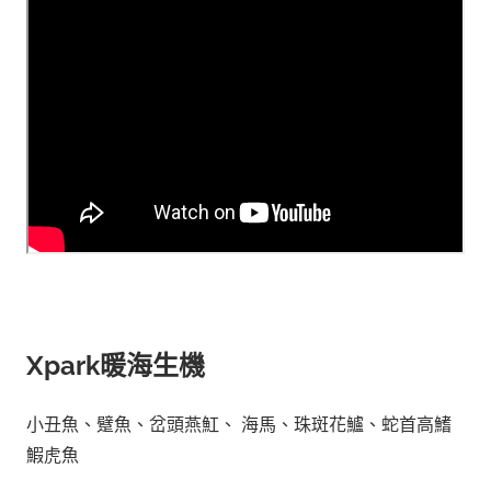
Xpark
暖海生機
小丑魚、躄魚、岔頭燕魟、 海馬、珠斑花鱸、蛇首高鰭
鰕虎魚