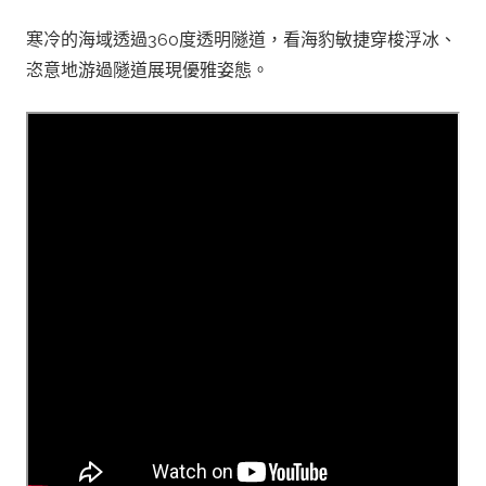
寒冷的海域透過360度透明隧道，看海豹敏捷穿梭浮冰、
恣意地游過隧道展現優雅姿態。