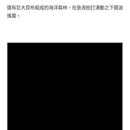
還有巨大昆布組成的海洋森林，在急浪拍打湧動之下隨波
搖擺。