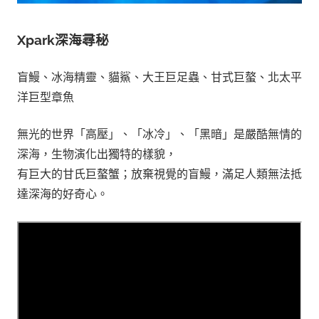
Xpark深海尋秘
盲鰻、冰海精靈、貓鯊、大王巨足蟲、甘式巨螯、北太平
洋巨型章魚
無光的世界「高壓」、「冰冷」、「黑暗」是嚴酷無情的
深海，生物演化出獨特的樣貌，
有巨大的甘氏巨螯蟹；放棄視覺的盲鰻，滿足人類無法抵
達深海的好奇心。