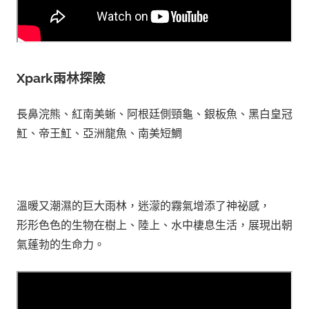
Xpark雨林探險
長鼻浣熊、紅南美蜥、阿根廷側頸龜、銀板魚、黑白皇冠
魟、帝王魟、亞洲龍魚、南美短鯛
溫暖又潮濕的巨大雨林，迷濛的霧氣增添了神祕感，
形形色色的生物在樹上、陸上、水中棲息生活，展現出朝
氣蓬勃的生命力。