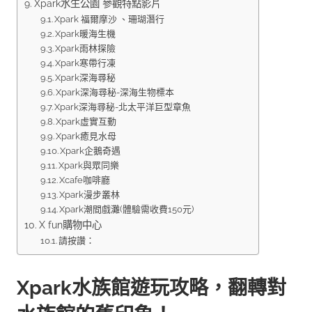
Xpark水生公園 參觀特點影片
Xpark 福爾摩沙 、珊瑚潛行
Xpark暖海生機
Xpark雨林探險
Xpark寒帶行凍
Xpark深海尋秘
Xpark深海尋秘-深海生物標本
Xpark深海尋秘-北太平洋巨型章魚
Xpark虛實互動
Xpark癒見水母
Xpark企鵝奇遇
Xpark與眾同樂
Xcafe咖啡廳
Xpark漫步叢林
Xpark潮間戲灘(體驗需收費150元)
X fun購物中心
請按讚：
Xpark水族館遊玩攻略，翻轉對