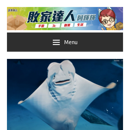
Skip
to
content
台
敗
Menu
灣
No.1
家
遊
戲
達
科
人
技
自
推
媒
體。
薦