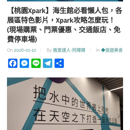
【桃園Xpark】海生館必看懶人包，各
展區特色影片，Xpark攻略怎麼玩！
(現場購票、門票優惠、交通飯店、免
費停車場)
On
2026-01-10
By
敗家達人-阿輝輝
In
◆旅遊美食
Facebook
Messenger
Line
Telegram
分
享