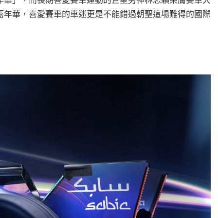
嘉年華，喜愛賽車的車迷更是不能錯過朝聖這場難得的國際