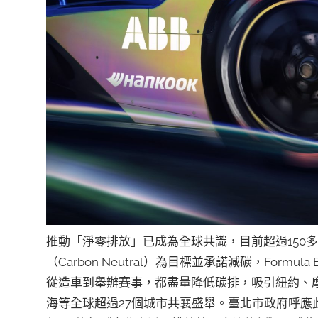
推動「淨零排放」已成為全球共識，目前超過150多個
（Carbon Neutral）為目標並承諾減碳，Fo
從造車到舉辦賽事，都盡量降低碳排，吸引紐約、
海等全球超過27個城市共襄盛舉。臺北市政府呼應