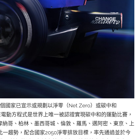
國家已宣示或規劃以淨零（Net Zero）或碳中和
rmula E電動方程式是世界上唯一被認證實現碳中和的運動比賽，
摩納哥、柏林、墨西哥城、倫敦、羅馬、邁阿密、東京、上
此一趨勢，配合國家2050淨零排放目標，率先通過並於今