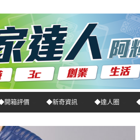
◆開箱評價
◆新奇資訊
◆達人圈