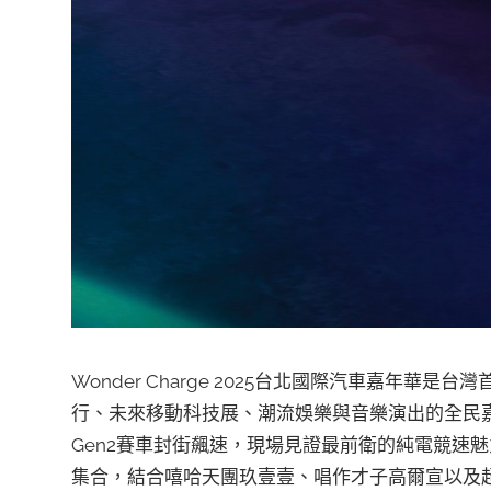
Wonder Charge 2025台北國際汽車嘉年華是台灣
行、未來移動科技展、潮流娛樂與音樂演出的全民
Gen2賽車封街飆速，現場見證最前衛的純電競速魅
集合，結合嘻哈天團玖壹壹、唱作才子高爾宣以及超