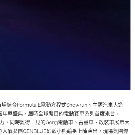
首場結合Formula E電動方程式Showrun、主題汽車大遊
嘉年華盛典，屆時全球矚目的電動賽車系列首度來台，
力，同時難得一見的Gen3電動車、古董車、改裝車展示大
人氣女團GENBLUE幻藍小熊輪番上陣演出，現場氛圍爆