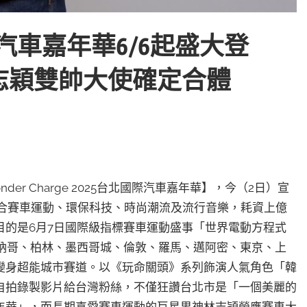
北國際汽車嘉年華6/6起盛大登
志穎雙帥大使確定合體
r Charge 2025台北國際汽車嘉年華】，今（2日）宣
結合賽車運動、環保科技、時尚潮流及流行音樂，耗資上億
目的是6月7日國際級指標賽車運動盛事「世界電動方程式
、摩納哥、柏林、墨西哥城、倫敦、羅馬、邁阿密、東京、上
變身超能城市賽道。以《玩命關頭》系列飾演人氣角色「韓
自拍錄製影片給台灣粉絲，不僅狂讚台北市是「一個美麗的
年華」，而長期喜愛賽車運動的巨星男神林志穎榮膺賽車大