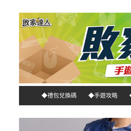
Skip
to
content
台
敗
◆禮包兌換碼
◆手遊攻略
灣
No.1
家
遊
戲