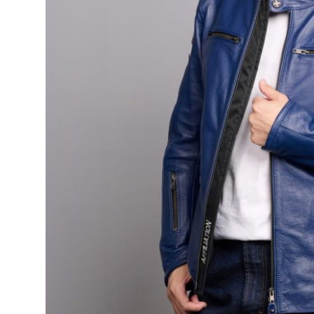
達
科
技
自
人
媒
體。
推
薦