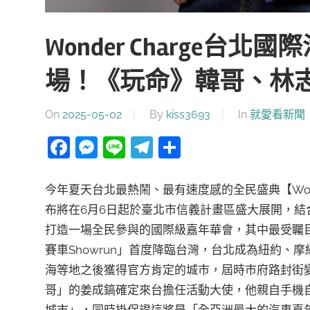
Wonder Charge台
場！《玩命》韓哥、林
On
2025-05-02
By
kiss3693
In
就愛看新聞
Facebook
Messenger
Line
Telegram
分
享
今年夏天台北最熱鬧、最有速度感的全民盛典【Wonde
布將在6月6日起於臺北市信義計畫區盛大展開，
打造一場全民參與的國際級嘉年華會，其中最受矚
賽車Showrun」首度降臨台灣，台北成為紐約
海等地之後獲得官方肯定的城市，屆時市府路封街
哥」的姜成鎬確定來台擔任活動大使，他親自手機
城市」，同時掛保證這將是「全亞洲最大的汽車嘉