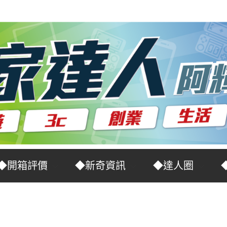
◆開箱評價
◆新奇資訊
◆達人圈