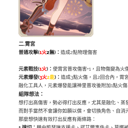
二.霄宮
普通攻擊(
1火
2無
)：
造成2點物理傷害
元素戰技(
1火
)：
使霄宮普攻傷害+1，且物傷變為火
元素爆發(
3火
2能
)：
造成3點火傷，且2回合內，霄
融化工具人，元素爆發能讓神里普攻後附加1點火傷，
組隊想法：
想打出高傷害，勢必得打出反應，尤其是融化、蒸發
而對手當然不會讓你如願以償，會切換角色、自消
那麼想快速有效打出反應有兩條路：
1.速切：
藉由凱瑟琳支援卡、諾艾爾事件卡、莫娜