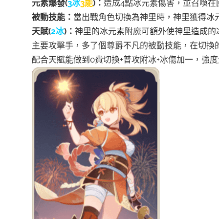
元素爆發(
3冰
3能
)：
造成4點冰元素傷害，並召喚在
被動技能：
當出戰角色切換為神里時，神里獲得冰元
天賦(
2冰
)：
神里的冰元素附魔可額外使神里造成的冰
主要攻擊手，多了個尊爵不凡的被動技能，在切換
配合天賦能做到0費切換+普攻附冰+冰傷加一，強