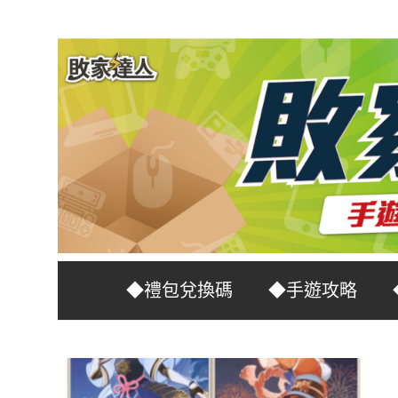
Skip
to
content
台
敗
◆禮包兌換碼
◆手遊攻略
灣
No.1
家
遊
戲