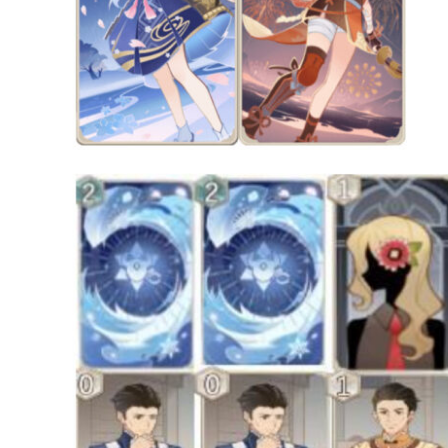
達
科
技
自
人
媒
體。
推
薦