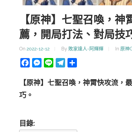
【原神】七聖召喚，神霄
薦，開局打法、對局技
On
2022-12-12
By
敗家達人-阿輝輝
In
原神Ge
Facebook
Messenger
Line
Telegram
分
享
【原神】七聖召喚，神霄快攻流，最
巧。
目錄: