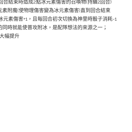
回合結束時造成2點冰元素傷害的召喚物(持續2回合)
素附魔(使物理傷害變為冰元素傷害)直到回合結束
元素傷害+1，且每回合初次切換為神里時骰子消耗-1
的同時就能使普攻附冰，是配隊想法的來源之一；
度大幅提升