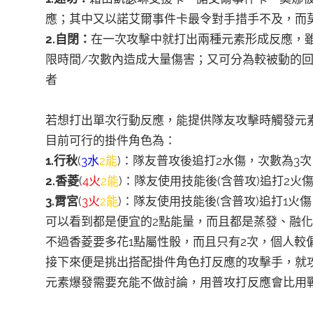
應；其中又以諾艾爾事件卡最令對手措手不及，而
2.自閉：
在一次攻擊中就打出兩種元素形成反應，
限時間/次數內造成大量傷害；又可分為較被動的
者
若想打出單次行動反應，能提供隊友攻擊時觸發元
目前可行的掛件角色為：
1.行秋
(
3水
2能
)：隊友普攻後追打2水傷，次數為3
2.香菱
(
4火
2能
)：隊友使用技能後(含普攻)追打2火
3.霄宮
(
3火
2能
)：隊友使用技能後(含普攻)追打1火
可以看到都是便宜的2點能量，而且都是蒸發、融
不過香菱要多花1點屬性骰，而且只有2次，個人較
接下來便是挑出搭配掛件角色打反應的攻擊手，就
元素爆發需要充能不做討論，用普攻打反應會比用