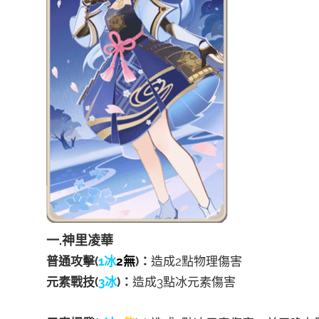
一.神里凌華
普通攻擊(
1冰
2無
)：
造成2點物理傷害
元素戰技(
3冰
)：
造成3點冰元素傷害