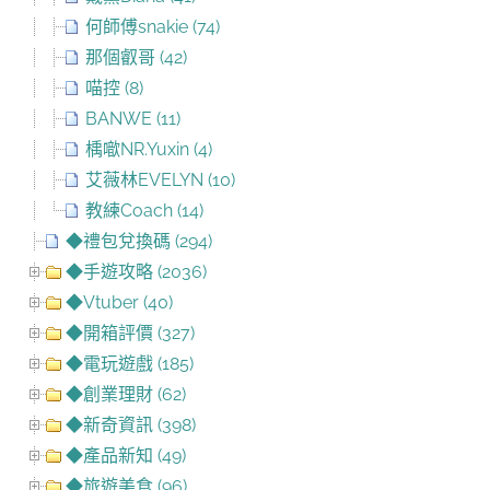
何師傅snakie (74)
那個叡哥 (42)
喵控 (8)
BANWE (11)
楀噷NR.Yuxin (4)
艾薇林EVELYN (10)
教練Coach (14)
◆禮包兌換碼 (294)
◆手遊攻略 (2036)
◆Vtuber (40)
◆開箱評價 (327)
◆電玩遊戲 (185)
◆創業理財 (62)
◆新奇資訊 (398)
◆產品新知 (49)
◆旅遊美食 (96)