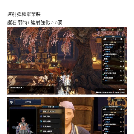
連射彈種畢業裝
護石 弱特1 連射強化 2 0洞