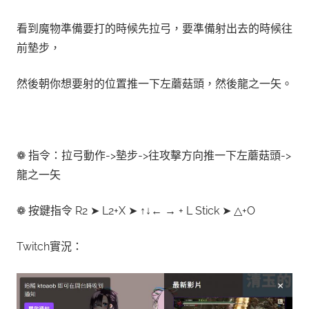
看到魔物準備要打的時候先拉弓，要準備射出去的時候往
前墊步，
然後朝你想要射的位置推一下左蘑菇頭，然後龍之一矢。
❁ 指令：拉弓動作->墊步->往攻擊方向推一下左蘑菇頭->
龍之一矢
❁ 按鍵指令 R2 ➤ L2+X ➤ ↑↓← → + L Stick ➤ △+O
Twitch實況：