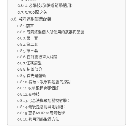
4.必學技巧(躲避箭擊適用)
5.360龍之矢
弓箭連射畢業配裝
前言
弓箭終盤個人所使用的武器與配裝
第一套
第二套
第三套
百龍夜行單人相關
任務類型
拓荒部分
首先是體術
看破、攻擊與超會的探討
攻擊跟超會哪個好
交換技
弓息法與飛翔凝視射擊：
最後是剛射與剛射絕：
更多MHRise弓箭教學
強弓羽飾取得方法