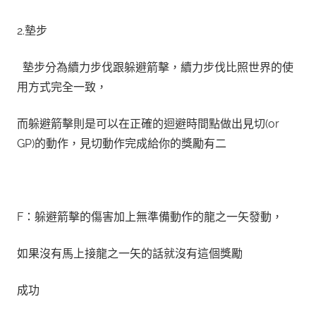
2.墊步
墊步分為
續力步伐
跟
躲避箭擊
，續力步伐比照世界的使
用方式完全一致，
而躲避箭擊則是可以在正確的迴避時間點做出見切(or
GP)的動作，見切動作完成給你的獎勵有二
F：躲避箭擊的傷害加上無準備動作的龍之一矢發動，
如果沒有馬上接龍之一矢的話就沒有這個獎勵
成功