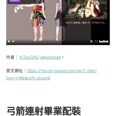
作者：
K.TooOAO
s89062918
。
原文網址：
https://forum.gamer.com.tw/C.php?
bsn=5786&snA=160296
弓箭連射畢業配裝