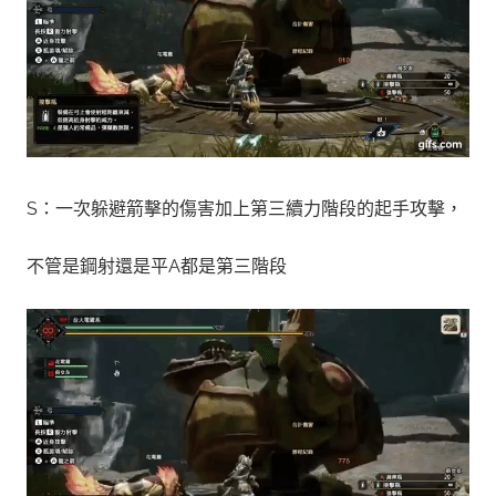
S：一次躲避箭擊的傷害加上
第三續力階段
的起手攻擊，
不管是鋼射還是平A都是第三階段