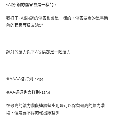
1A跟1鋼的傷害會是一樣的，
我打了4A跟4鋼的傷害也會是一樣的，傷害要看的是弓箭
內的
彈種等級
去決定
鋼射的續力與平A等價都是一階續力
❁AAAA會打到-1234
❁AA鋼鋼也會打到-1234
在最高的續力階段連續墊步則是可以保留最高的續力階
段，但是要不停的
輸出
跟
墊步