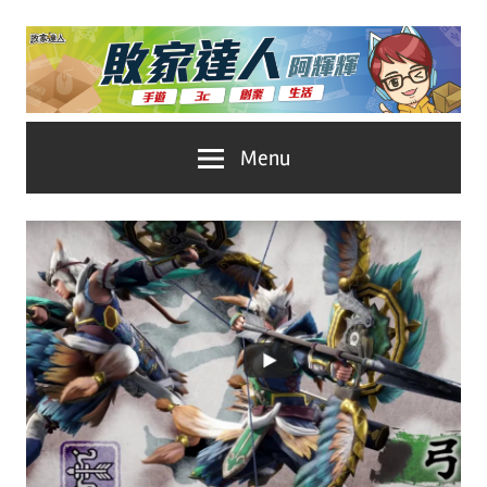
Skip
to
content
台
敗
Menu
灣
No.1
家
遊
戲
達
科
人
技
自
推
媒
體。
薦