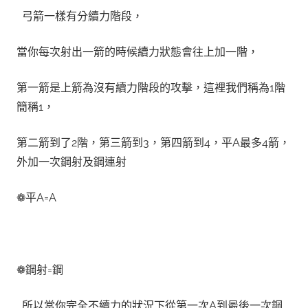
弓箭一樣有分續力階段，
當你每次射出一箭的時候續力狀態會往上加一階，
第一箭是上箭為沒有續力階段的攻擊，這裡我們稱為
1階
簡稱
1
，
第二箭到了2階，第三箭到3，第四箭到4，平A最多4箭，
外加一次鋼射及鋼連射
❁平A=A
❁鋼射=鋼
所以當你完全不續力的狀況下從第一次A到最後一次鋼