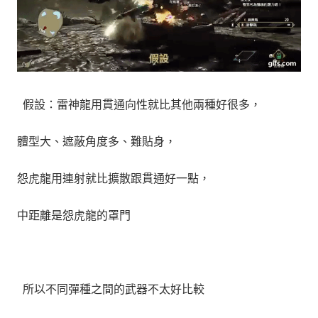
假設：雷神龍用
貫通
向性就比其他兩種好很多，
體型大、遮蔽角度多、難貼身，
怨虎龍用
連射
就比擴散跟貫通好一點，
中距離是怨虎龍的罩門
所以不同彈種之間的武器不太好比較