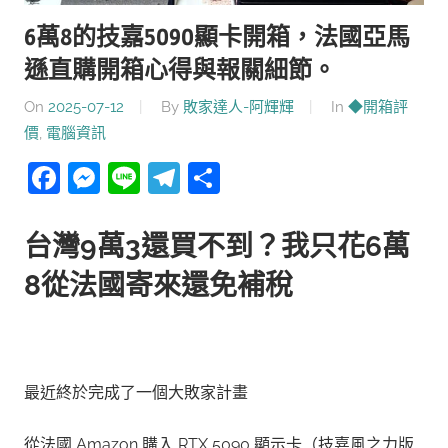
6萬8的技嘉5090顯卡開箱，法國亞馬
遜直購開箱心得與報關細節。
On
2025-07-12
By
敗家達人-阿輝輝
In
◆開箱評
價
,
電腦資訊
Facebook
Messenger
Line
Telegram
分
享
台灣9萬3還買不到？我只花6萬
8從法國寄來還免補稅
最近終於完成了一個大敗家計畫
從法國 Amazon 購入 RTX 5090 顯示卡（技嘉風之力版