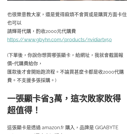
也很樂意教大家，還是覺得麻煩不會買或是購買方面卡住
也可以
請輝哥代購，酌收2000元代購費
https://www.gbyhn.com/products/nvidiartx50
(下單後，你說你想買哪張顯卡，給網址，我就會截圖報
價+代購費給你，
匯款後才會開始跑流程。不論買甚麼卡都是收2000代購
費。不支援多張採購。)
一張顯卡省3萬，這次敗家敗得
超值得！
這張顯卡是透過 amazon.fr 購入，品牌是 GIGABYTE