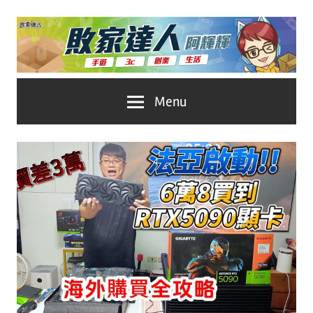
Skip
to
content
台
敗
Menu
灣
No.1
家
遊
戲
達
科
人
技
自
推
媒
體。
薦