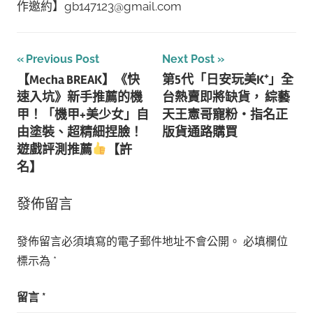
作邀約】gb147123@gmail.com
文
Previous Post
Next Post
【Mecha BREAK】《快
第5代「日安玩美K⁺」全
章
速入坑》新手推薦的機
台熱賣即將缺貨， 綜藝
導
甲！「機甲+美少女」自
天王憲哥寵粉‧指名正
由塗裝、超精細捏臉！
版貨通路購買
覽
遊戲評測推薦
【許
名】
發佈留言
發佈留言必須填寫的電子郵件地址不會公開。
必填欄位
標示為
*
留言
*