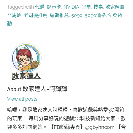
享
Tagged with
代購
,
顯示卡
,
NVIDIA
,
呈星
,
技嘉
,
敗家輝哥
,
亞馬遜
,
老司機推薦
,
編輯推薦
,
5090
,
5090價格
,
法亞啟
動
About
敗家達人-阿輝輝
View all posts
哈囉，我是敗家達人阿輝輝，喜歡遊戲與熱愛3C開箱
的玩家， 每周分享好玩的遊戲3C科技新知給大家，歡
迎多多訂閱網站。 【FB粉絲專頁】@gbyhncom 【合