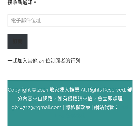
接收新通知。
電
子
郵
訂閱
件
位
一起加入其他 24 位訂閱者的行列
址
Copyright © 2024 敗家達人推薦 All Rights Reserved. 部
分內容來自網路，如有侵權請來信，會立即處理
gb147123@gmail.com |
隱私權政策
| 網站代管：
Fast
Line 台灣速連