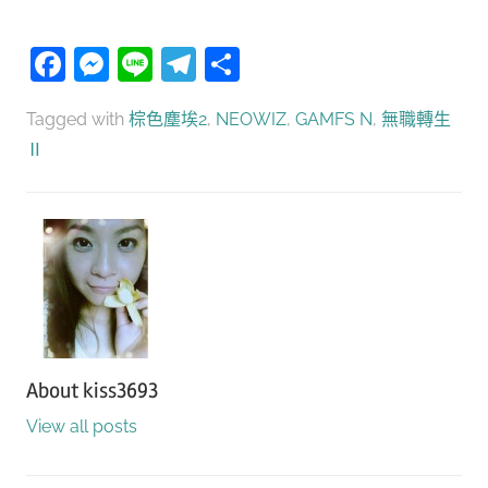
Facebook
Messenger
Line
Telegram
分
享
Tagged with
棕色塵埃2
,
NEOWIZ
,
GAMFS N
,
無職轉生
Ⅱ
About
kiss3693
View all posts