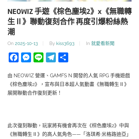
NEOWIZ 手遊《棕色塵埃2》x《無職轉
生Ⅱ》聯動復刻合作 再度引爆粉絲熱
潮
On
2025-10-13
By
kiss3693
In
就愛看新聞
Facebook
Messenger
Line
Telegram
分
享
由 NEOWIZ 營運、GAMFS N 開發的人氣 RPG 手機遊戲
《棕色塵埃2》，宣布與日本超人氣動畫《無職轉生Ⅱ》
展開聯動合作復刻更新！
此次復刻聯動，玩家將有機會再次在《棕色塵埃2》中與
《無職轉生Ⅱ》的高人氣角色——「洛琪希·米格路迪亞」