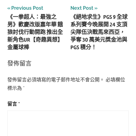
文
Previous Post
Next Post
《一拳超人：最強之
《絕地求生》PGS 9 全球
章
男》歡慶改版嘉年華 餓
系列賽今晚展開 24 支頂
導
狼討伐行動開跑 推出全
尖隊伍決戰馬來西亞，
新角色UR【奇趣異想】
爭奪 30 萬美元獎金池與
覽
金屬球棒
PGS 積分！
發佈留言
發佈留言必須填寫的電子郵件地址不會公開。
必填欄位
標示為
*
留言
*