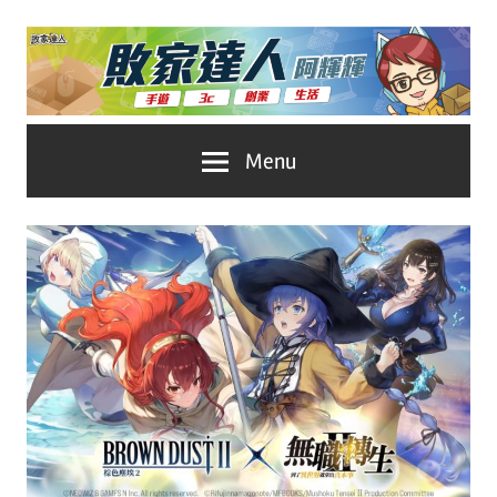
Skip
to
content
台
敗
Menu
灣
No.1
家
遊
戲
達
科
人
技
自
推
媒
體。
薦