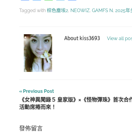
享
Tagged with
棕色塵埃2
,
NEOWIZ
,
GAMFS N
,
2025
About
kiss3693
View all po
文
Previous Post
《女神異聞錄５ 皇家版》×《怪物彈珠》首次合
章
活動席捲而來！
導
覽
發佈留言