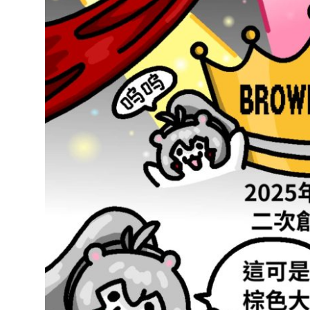
達
科
技
自
人
媒
體。
推
薦