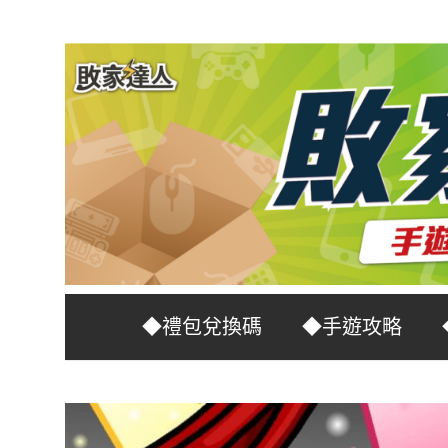
Skip
to
content
台
敗
◆禮包兌換碼
◆手遊攻略
灣
No.1
家
遊
戲