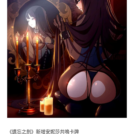
《遺忘之劍》新增安妮莎共鳴卡牌