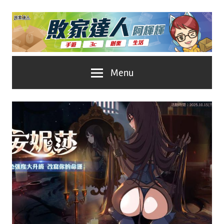
Skip
to
content
台
敗
Menu
灣
No.1
家
遊
戲
達
科
人
技
自
推
媒
體。
薦