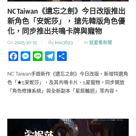
NC Taiwan《遺忘之劍》今日改版推出
新角色「安妮莎」， 搶先韓版角色優
化，同步推出共鳴卡牌與寵物
On
2025-10-15
By
kiss3693
In
就愛看新聞
Facebook
Messenger
Line
Telegram
分
享
NC Taiwan手遊新作《遺忘之劍》今日改版，新增特選角
色「★5安妮莎」，及其共鳴卡片、5星寵物。同步開放
「角色修煉系統」與全新副本「星辰輪迴」等內容。