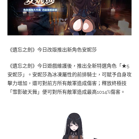
《遺忘之劍》今日改版推出新角色安妮莎
《遺忘之劍》今日遊戲維護後，推出全新特選角色「★5
安妮莎」。安妮莎為冰凍屬性的前排騎士，可賦予自身攻
擊力增加，還可對前方所有敵軍造成傷害；釋放終極技
「雪影破天舞」便可對所有敵軍造成最高1014%傷害。