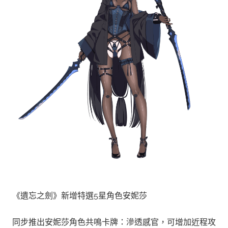
《遺忘之劍》新增特選5星角色安妮莎
同步推出安妮莎角色共鳴卡牌：滲透感官，可增加近程攻