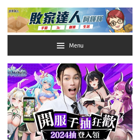
Skip
to
content
台
敗
Menu
灣
No.1
家
遊
戲
達
科
人
技
自
推
媒
體。
薦