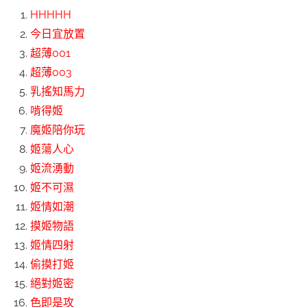
HHHHH
今日宜放置
超薄001
超薄003
乳搖知馬力
啃得姬
魔姬陪你玩
姬蕩人心
姬流湧動
姬不可濕
姬情如潮
摸姬物語
姬情四射
偷摸打姬
絕對姬密
色即是攻