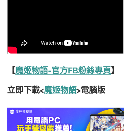
【
魔姬物語-官方FB粉絲專頁
】
立即下載<
魔姬物語
>電腦版