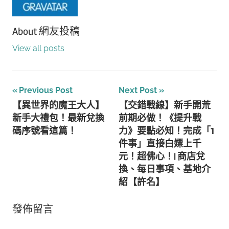
About
網友投稿
View all posts
文
Previous Post
Next Post
【異世界的魔王大人】
【交錯戰線】新手開荒
章
新手大禮包！最新兌換
前期必做！《提升戰
導
碼序號看這篇！
力》要點必知！完成「1
件事」直接白嫖上千
覽
元！超佛心！| 商店兌
換、每日事項、基地介
紹【許名】
發佈留言