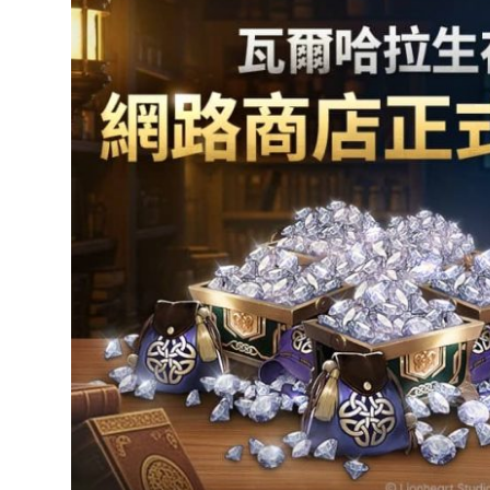
達
科
技
自
人
媒
體。
推
薦