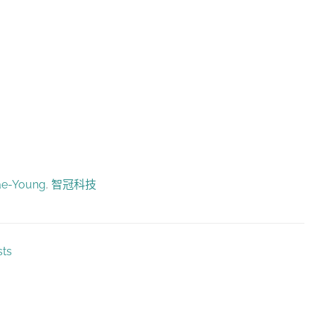
ae-Young
,
智冠科技
sts