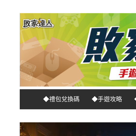
Skip
to
content
台
敗
◆禮包兌換碼
◆手遊攻略
灣
No.1
家
遊
戲