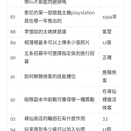
帶buff,那能閃避掉嗎
索尼的第一部遊戲主機playstation
87
1994年
是在哪一年推出的
88
李憶如的太姥姥是誰
紫萱
89
相簿裡最多可以上傳多少張照片
12張
五系招募中可選擇指定係別進行招
90
正確
募
進階俠
91
如何解鎖俠客的技能槽位
客
在尋仙
92
組隊副本中助戰可獲得哪一種獎勵
裡復活
俠客
93
尋仙商店的輪迴石有什麼作用
33
94
玩家達到多少級可以加入仙盟
11個