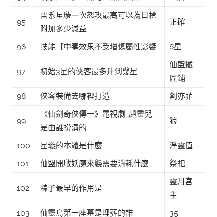
雷系星璇一次恕攻最高可以為目標
95
正確
附加多少減益
96
技能【中毒效果不受增傷屬性影響
8星
仙盟鐵
97
初始3星的俠客最多升到幾星
匠鋪
98
俠客裝備去哪裡打造
劉亦菲
《仙劍奇俠傳一》電視劇…趙靈兒
99
狼
是由誰扮演的
100
星璇的本體是什麼
淨靈值
101
仙盟開啟妖魔來襲需要消耗什麼
祭祀
靈月宮
102
粽子最早的作用是
主
103
仙靈島第一座墓是埋葬的誰
35