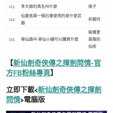
113
李大娘的真名叫什麼
捶子
仙靈島第一個石像使用的是什麼武
114
祈願符
器
裝備更
115
尋仙路中,尋仙小舖可以購買什麼
高階的
仙術
【
新仙劍奇俠傳之揮劍問情-官
方FB粉絲專頁
】
立即下載<
新仙劍奇俠傳之揮劍
問情
>電腦版