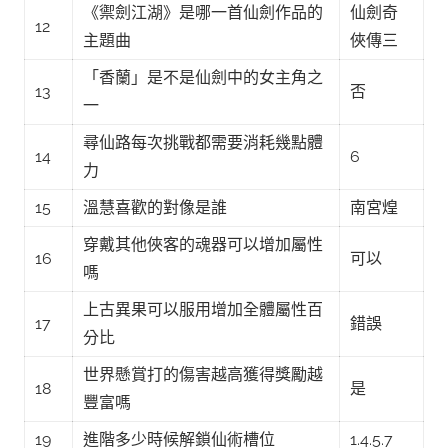
《禦劍江湖》是哪一首仙劍作品的
仙劍奇
12
主題曲
俠傳三
「香蘭」是不是仙劍中的女主角之
13
否
一
尋仙路每次挑戰都需要消耗幾點體
14
6
力
15
溫慧喜歡的對像是誰
南宮煌
穿戴其他俠客的魂器可以增加屬性
16
可以
嗎
上古異果可以服用增加全體屬性百
17
錯誤
分比
世界懸賞打的傷害越高獲得獎勵越
18
是
豐富嗎
19
進階多少時候解鎖仙術槽位
1.4.5.7