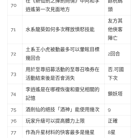
在《新仙劍之揮劍問情》中阿和李
餘杭碼
70
逍遙第一次見面地方
頭
友方其
71
水系龍葵如何多次釋放憤怒技能
他俠客
陣亡
土系王小虎被動最多可以暈眩目標
72
2回合
幾回合
用於至尊招募活動的至尊召喚券在
否,可國
73
活動結束後是否會消失
下次
李逍遙是在哪裡恢復和靈兒相關的
74
鎖妖塔
記憶
75
酒劍仙的絕技「酒神」能使用幾次
9
76
玩家升級可以提高體力上限
正確
77
作為升星材料的快客最多是幾星
8星