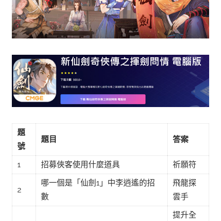
題
題目
答案
號
1
招募俠客使用什麼道具
祈願符
哪一個是「仙劍1」中李逍遙的招
飛龍探
2
數
雲手
提升全