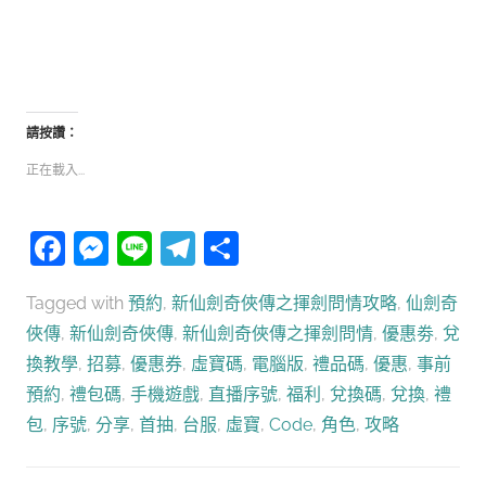
請按讚：
正在載入...
Facebook
Messenger
Line
Telegram
分
享
Tagged with
預約
,
新仙劍奇俠傳之揮劍問情攻略
,
仙劍奇
俠傳
,
新仙劍奇俠傳
,
新仙劍奇俠傳之揮劍問情
,
優惠劵
,
兌
換教學
,
招募
,
優惠券
,
虛寶碼
,
電腦版
,
禮品碼
,
優惠
,
事前
預約
,
禮包碼
,
手機遊戲
,
直播序號
,
福利
,
兌換碼
,
兌換
,
禮
包
,
序號
,
分享
,
首抽
,
台服
,
虛寶
,
Code
,
角色
,
攻略