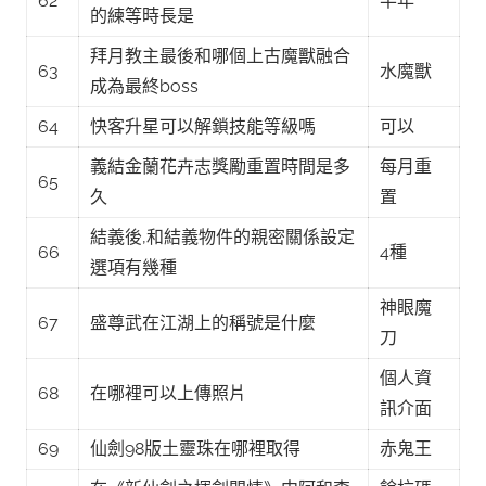
62
半年
的練等時長是
拜月教主最後和哪個上古魔獸融合
63
水魔獸
成為最終boss
64
快客升星可以解鎖技能等級嗎
可以
義結金蘭花卉志獎勵重置時間是多
每月重
65
久
置
結義後,和結義物件的親密關係設定
66
4種
選項有幾種
神眼魔
67
盛尊武在江湖上的稱號是什麼
刀
個人資
68
在哪裡可以上傳照片
訊介面
69
仙劍98版土靈珠在哪裡取得
赤鬼王