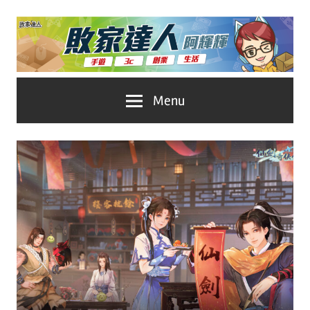
Skip
to
content
台
敗
Menu
灣
No.1
家
遊
戲
達
科
人
技
自
推
媒
體。
薦