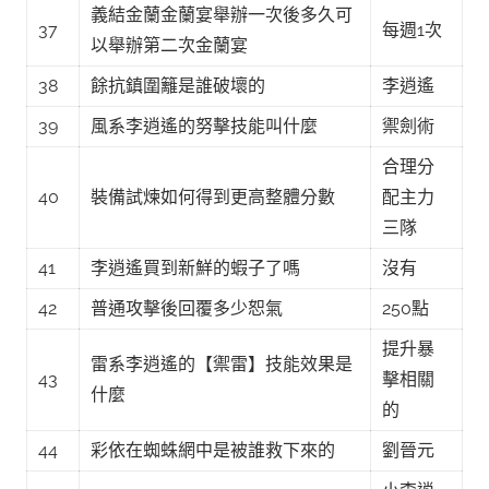
義結金蘭金蘭宴舉辦一次後多久可
37
每週1次
以舉辦第二次金蘭宴
38
餘抗鎮圍籬是誰破壞的
李逍遙
39
風系李逍遙的努擊技能叫什麼
禦劍術
合理分
40
裝備試煉如何得到更高整體分數
配主力
三隊
41
李逍遙買到新鮮的蝦子了嗎
沒有
42
普通攻擊後回覆多少恕氣
250點
提升暴
雷系李逍遙的【禦雷】技能效果是
43
擊相關
什麼
的
44
彩依在蜘蛛網中是被誰救下來的
劉晉元