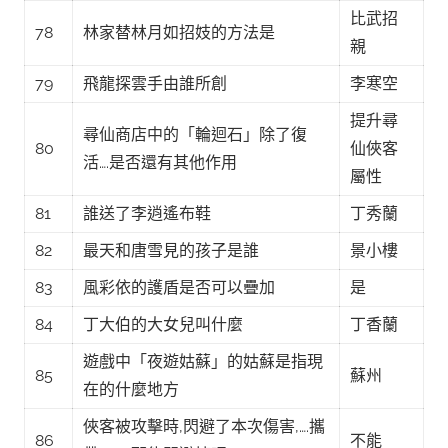
比武招
78
林家替林月如招妓的方法是
親
79
飛龍探雲手由誰所創
李寒空
提升尋
尋仙商店中的「輪迴石」除了復
80
仙俠客
活….是否還有其他作用
屬性
81
誰送了李逍遙布鞋
丁秀蘭
82
最天和唐雪見的孩子是誰
景小樓
83
風彩依的護盾是否可以疊加
是
84
丁大伯的大女兒叫什麼
丁香蘭
遊戲中「夜遊姑蘇」的姑蘇是指現
85
蘇州
在的什麼地方
俠客被攻擊時,閃避了本次傷害,….攜
86
不能