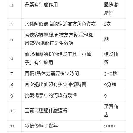
3
丹藥有什麼作用
體快客
屬性
4
水係阿奴最高能復活友方角色幾次
2次
若俠客被擊殺,再被友方復活(例如
5
能
風龍葵)還能正常生效嗎
仙盟捐獻獲得的建設工具「小鍾
建設仙
6
子」有什麼用
盟
7
回覆1點休力需要多少時間
360秒
8
首次退出仙盟有多少冷卻時間
0分鐘
9
挑戰場景中的河燈有幾盞
9
至寶商
10
至寶可透過什麼獲得
店
11
彩依修練了幾年
1000