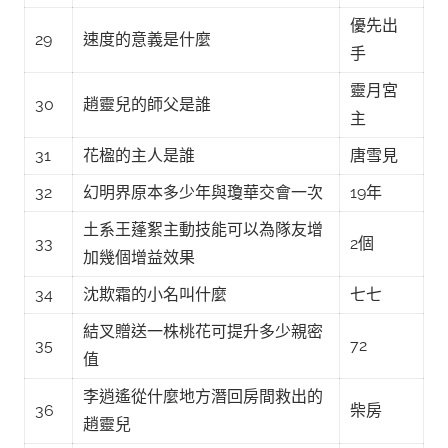
優先出
29
速度的意義是什麼
手
靈月宮
30
趙靈兒的師父是誰
主
31
花楹的主人是誰
唐雪見
32
幻明界原本多少年與瓊華交會一次
19年
土系王蓬絮主動技能可以為隊友增
33
2個
加幾個增益效果
34
沈欺霜的小名叫什麼
七七
結叉贈送一株桃花可提升多少親密
35
72
值
李逍遙從什麼地方潛回房間救出的
36
柴房
趙靈兒