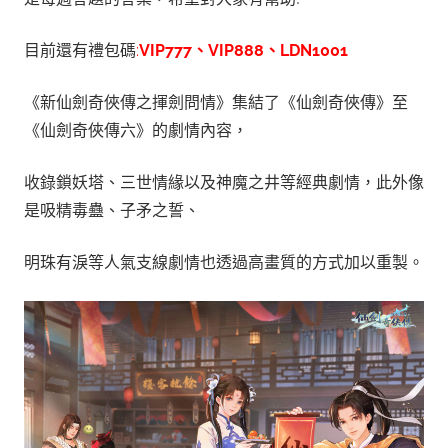
目前還有禮包碼
:
VIP777、VIP888、LDN1001
《新仙劍奇俠傳之揮劍問情》集結了《仙劍奇俠傳》至
《仙劍奇俠傳六》的劇情內容，
收錄鎖妖塔、三世情緣以及神魔之井等經典劇情，此外像
是吸精毒蠱、子矛之誓、
明珠有淚等人氣支線劇情也透過高畫質的方式加以重製。