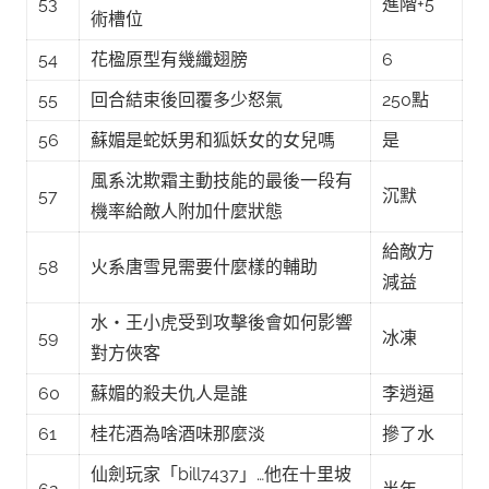
53
進階+5
術槽位
54
花楹原型有幾纖翅膀
6
55
回合結束後回覆多少怒氣
250點
56
蘇媚是蛇妖男和狐妖女的女兒嗎
是
風系沈欺霜主動技能的最後一段有
57
沉默
機率給敵人附加什麼狀態
給敵方
58
火系唐雪見需要什麼樣的輔助
減益
水・王小虎受到攻擊後會如何影響
59
冰凍
對方俠客
60
蘇媚的殺夫仇人是誰
李逍逼
61
桂花酒為啥酒味那麼淡
摻了水
仙劍玩家「bill7437」…他在十里坡