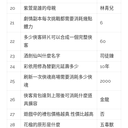
20
紫萱是誰的母親
林青兒
劇情副本每次挑戰都需要消耗幾點
21
6
體力
多少俠客碎片可以合成一個完整俠
22
60
客
23
酒劍仙叫什麼名字
司徒鐘
24
彩依用修為替劉元延壽多少
10年
刷新一次俠魂商場需要消耗多少俠
25
2000
魂
俠客背包達到上限後可消耗什麼道
26
金龍
具擴容
27
遊戲中的禮包價格越貴,性價比越高
否
28
花楹的原形是什麼
五毒獸