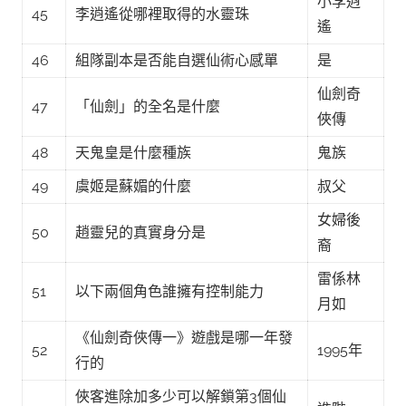
小李逍
45
李逍遙從哪裡取得的水靈珠
遙
46
組隊副本是否能自選仙術心感單
是
仙劍奇
47
「仙劍」的全名是什麼
俠傳
48
天鬼皇是什麼種族
鬼族
49
虞姬是蘇媚的什麼
叔父
女婦後
50
趙靈兒的真實身分是
裔
雷係林
51
以下兩個角色誰擁有控制能力
月如
《仙劍奇俠傳一》遊戲是哪一年發
52
1995年
行的
俠客進除加多少可以解鎖第3個仙