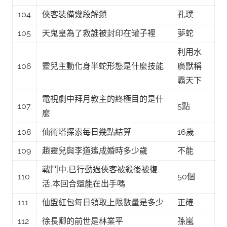
104
俠客裝備幾段解鎖
孔璞
105
天鬼皇為了救誰被封印在罐子裡
夢蛇
利用水
106
靈兒主動化身半蛇形態是什麼技能
廣獸稱
霸天下
電視劇中拜月教主的終極目的是什
107
5點
麼
108
仙術塔探索每日幾點結算
16歲
109
趙靈兒與李道遙成婚時多少歲
不能
戰鬥中,已行動過俠客被殺後被復
110
50個
活,本回合還能在出手嗎
111
仙盟紅包每日領取上限數量是多少
正確
112
徐長卿的前世是林業平
孫嵐