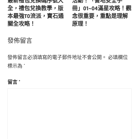
最新禮包兌換碼序號大
活動！「營地安全手
導
全，禮包兌換教學，版
冊」01~04滿星攻略！觀
本最強T0流派，寶石通
念很重要，重點是理解
覽
關全攻略！
原理！
發佈留言
發佈留言必須填寫的電子郵件地址不會公開。
必填欄位
標示為
*
留言
*