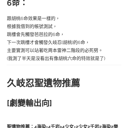
6命：
跟胡桃6命效果是一樣的，
根據我借到的帳號測試，
跳樓會先觸發芭芭拉的6命，
下一次跳樓才會觸發久岐忍(胡桃)的6命，
主要實測可以站著吃周本雷神二階段的必死劈。
(我測了半天是沒看出有像胡桃六命的特效就是了)
久岐忍
聖遺物推薦
[劇變輸出向
]
聖遺物推薦：4海染=4千岩>4少女=2少女2千岩2海染2樂