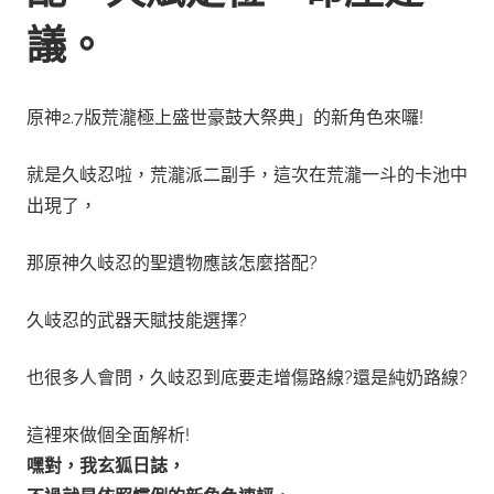
議。
原神2.7版荒瀧極上盛世豪鼓大祭典」的新角色來囉!
就是久岐忍啦，荒瀧派二副手，這次在荒瀧一斗的卡池中
出現了，
那原神久岐忍的聖遺物應該怎麼搭配?
久岐忍的武器天賦技能選擇?
也很多人會問，久岐忍到底要走增傷路線?還是純奶路線?
這裡來做個全面解析!
嘿對，我玄狐日誌，