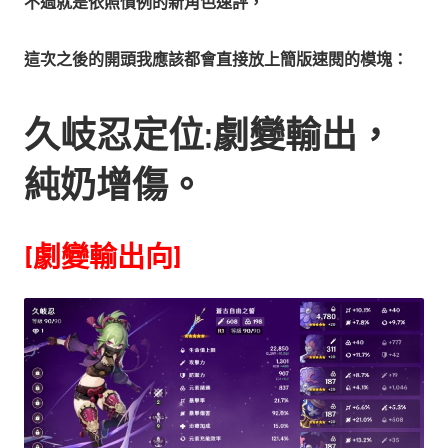
不過就是依照慣例的新角色速評，
這次之後的開頭我應該都會直接放上簡版速閱的模塊：
久岐忍定位:劇變輸出，
純奶增傷。
[劇變輸出向]