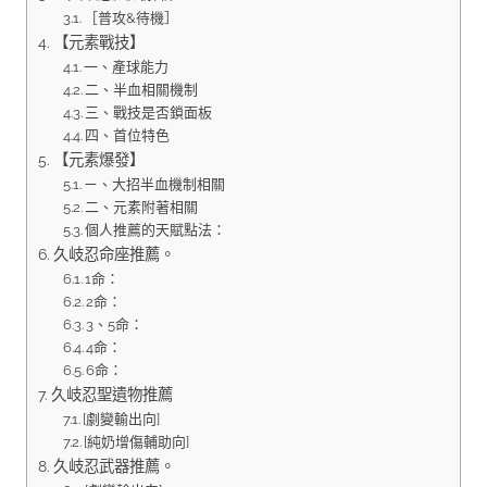
［普攻&待機］
【元素戰技】
一、產球能力
二、半血相關機制
三、戰技是否鎖面板
四、首位特色
【元素爆發】
ㄧ、大招半血機制相關
二、元素附著相關
個人推薦的天賦點法：
久岐忍命座推薦。
1命：
2命：
3、5命：
4命：
6命：
久岐忍聖遺物推薦
[劇變輸出向]
[純奶增傷輔助向]
久岐忍武器推薦。