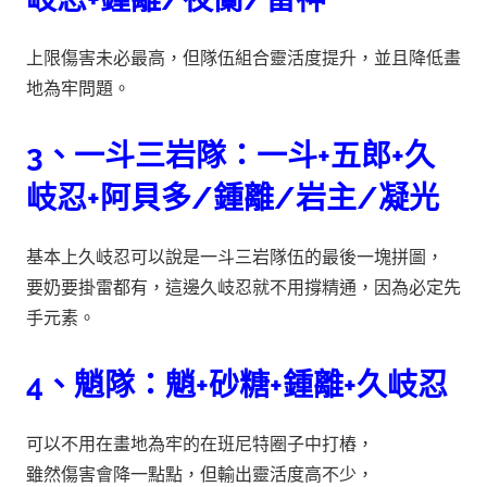
上限傷害未必最高，但隊伍組合靈活度提升，並且降低畫
地為牢問題。
3、一斗三岩隊：一斗+五郎+久
岐忍+阿貝多/鍾離/岩主/凝光
基本上久岐忍可以說是一斗三岩隊伍的最後一塊拼圖，
要奶要掛雷都有，這邊久岐忍就不用撐精通，因為必定先
手元素。
4、魈隊：魈+砂糖+鍾離+久岐忍
可以不用在畫地為牢的在班尼特圈子中打樁，
雖然傷害會降一點點，但輸出靈活度高不少，