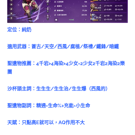
定位：純奶
適用武器：蒼古/天空/西風/腐植/祭禮/鐵鋒/暗鐵
聖遺物推薦：4千岩>4海染>4少女=2少女2千岩2海染2樂
團
沙杯頭主詞：生生生/生生治/生生爆（西風的）
聖遺物副詞：精通=生命%>充能=小生命
天賦：只點高E就可以，AQ作用不大