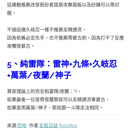
這邊魈推薦改穿辰砂套提高攻擊面板以及砂糖可以帶討
龍，
不過這邊久岐忍一樣不推薦走精通流，
因為依舊必定先手，也不推薦帶蒼古劍，因為打不了反應
來觸發蒼古。
5、純雷隊：雷神+九條+久岐忍
+萬葉/夜蘭/神子
算是理論上的完全稻妻隊(夜蘭：?)，
如果最後一位是帶夜蘭那就可以走精通流拿蒼古，
如果是用萬葉/神子，那就跟一斗隊走法相同。
來源:
巴哈
作者:
玄狐日誌
flyicefox