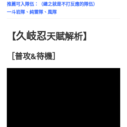
推薦可入隊伍：（總之就是不打反應的隊伍）
一斗岩隊、純雷隊、風隊
久岐忍
【
天賦解析】
［普攻&待機］