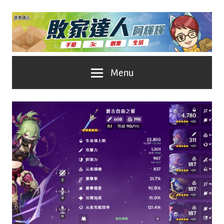
Skip
to
content
台
敗
Menu
灣
No.1
家
遊
戲
達
科
人
技
自
推
媒
體。
薦