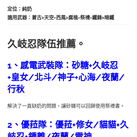
定位：純奶
適用武器：蒼古>天空=西風>腐植=祭禮=鐵鋒>暗鐵
久岐忍隊伍推薦。
1、感電武裝隊：砂糖+久岐忍
+皇女/北斗/神子+心海/夜蘭/
行秋
解決了一直缺奶的問題，讓砂糖可以回歸使用祭禮書。
2、優菈隊：優菈+修女/貓貓+久
岐忍+鍾離/夜蘭/雷神