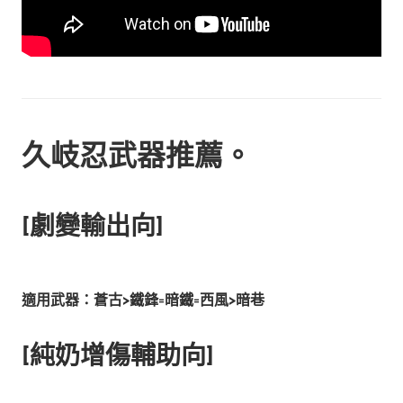
久岐忍
武器
推薦
。
[劇變輸出向]
適用武器：蒼古>鐵鋒=暗鐵
=西風
>暗巷
[純奶增傷輔助向]