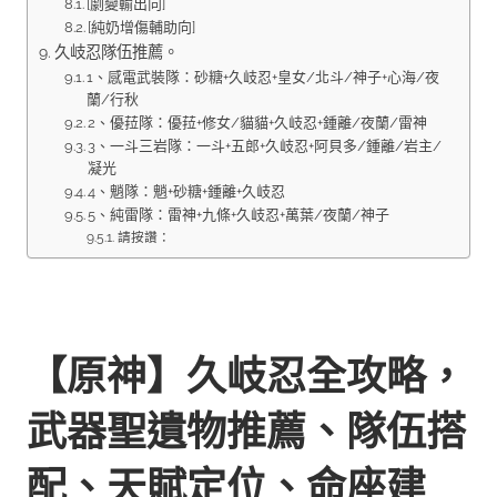
[劇變輸出向]
[純奶增傷輔助向]
久岐忍隊伍推薦。
1、感電武裝隊：砂糖+久岐忍+皇女/北斗/神子+心海/夜
蘭/行秋
2、優菈隊：優菈+修女/貓貓+久岐忍+鍾離/夜蘭/雷神
3、一斗三岩隊：一斗+五郎+久岐忍+阿貝多/鍾離/岩主/
凝光
4、魈隊：魈+砂糖+鍾離+久岐忍
5、純雷隊：雷神+九條+久岐忍+萬葉/夜蘭/神子
請按讚：
【原神】久岐忍全攻略，
武器聖遺物推薦、隊伍搭
配、天賦定位、命座建