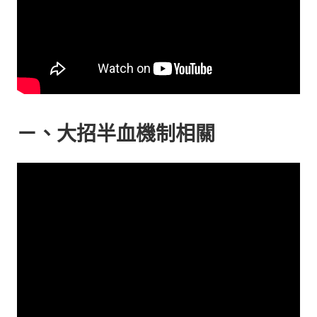
ㄧ、大招半血機制相關