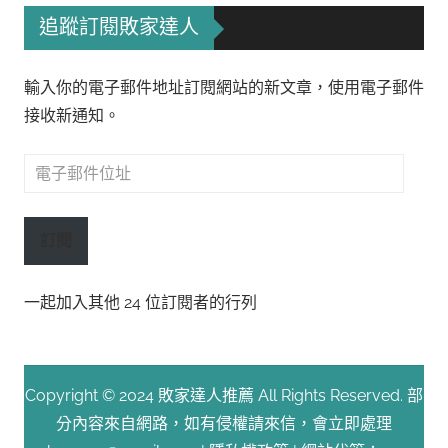
追蹤訂閱敗家達人
輸入你的電子郵件地址訂閱網站的新文章，使用電子郵件
接收新通知。
電
子
郵
訂閱
件
位
一起加入其他 24 位訂閱者的行列
址
Copyright © 2024 敗家達人推薦 All Rights Reserved. 部
分內容來自網路，如有侵權請來信，會立即處理