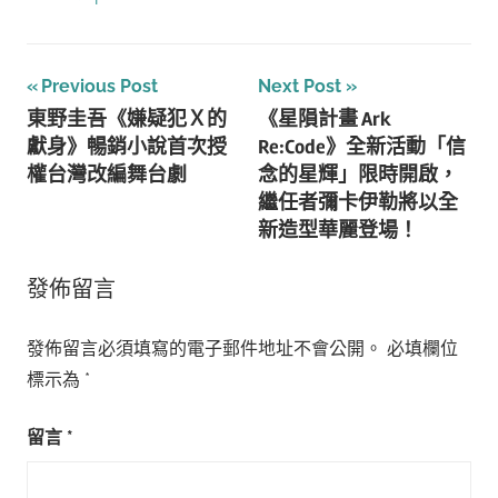
文
Previous Post
Next Post
東野圭吾《嫌疑犯Ｘ的
《星隕計畫 Ark
章
獻身》暢銷小說首次授
Re:Code》全新活動「信
導
權台灣改編舞台劇
念的星輝」限時開啟，
繼任者彌卡伊勒將以全
覽
新造型華麗登場！
發佈留言
發佈留言必須填寫的電子郵件地址不會公開。
必填欄位
標示為
*
留言
*