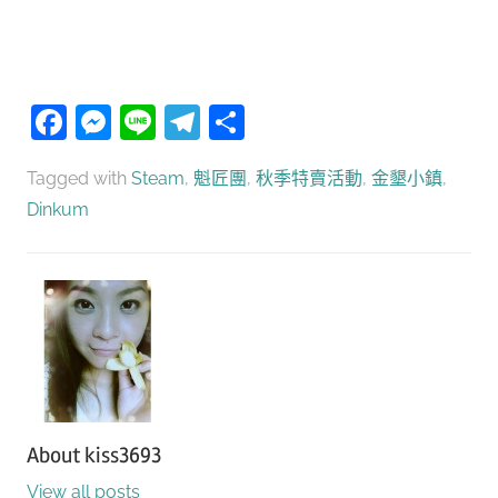
Facebook
Messenger
Line
Telegram
分
享
Tagged with
Steam
,
魁匠團
,
秋季特賣活動
,
金墾小鎮
,
Dinkum
About
kiss3693
View all posts