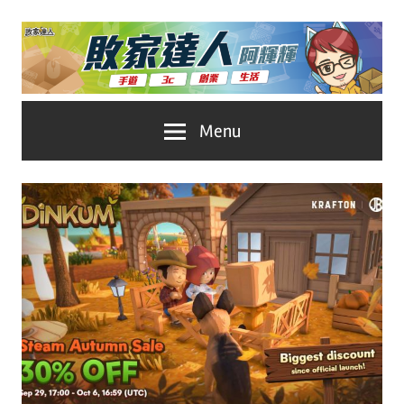
Skip
to
content
台
敗
Menu
灣
No.1
家
遊
戲
達
科
人
技
自
推
媒
體。
薦