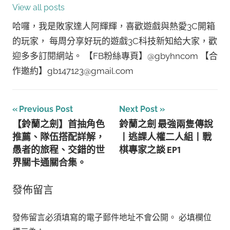
View all posts
哈囉，我是敗家達人阿輝輝，喜歡遊戲與熱愛3C開箱
的玩家， 每周分享好玩的遊戲3C科技新知給大家，歡
迎多多訂閱網站。 【FB粉絲專頁】@gbyhncom 【合
作邀約】gb147123@gmail.com
文
Previous Post
Next Post
【鈴蘭之劍】首抽角色
鈴蘭之劍 最強兩隻傳說
章
推薦、隊伍搭配詳解，
丨逃課人權二人組丨戰
導
愚者的旅程、交錯的世
棋專家之談 EP1
界關卡通關合集。
覽
發佈留言
發佈留言必須填寫的電子郵件地址不會公開。
必填欄位