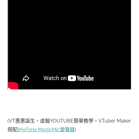
(VT惠惠誕生，虛擬YOUTUBE簡單教學，VTuber Maker
搭配
iMyFone MagicMic變聲器
)