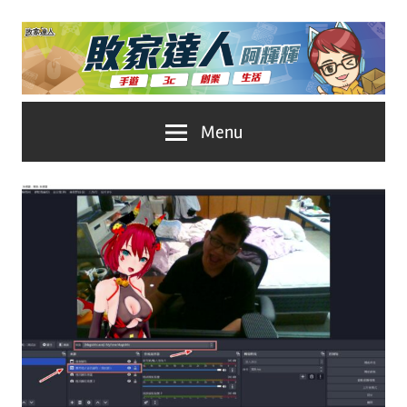
Skip
to
content
台
敗
Menu
灣
No.1
家
遊
戲
達
科
人
技
自
推
媒
體。
薦