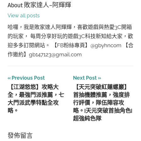
About
敗家達人-阿輝輝
View all posts
哈囉，我是敗家達人阿輝輝，喜歡遊戲與熱愛3C開箱
的玩家， 每周分享好玩的遊戲3C科技新知給大家，歡
迎多多訂閱網站。 【FB粉絲專頁】@gbyhncom 【合
作邀約】gb147123@gmail.com
文
Previous Post
Next Post
【江湖悠悠】攻略大
【天元突破紅蓮螺巖】
章
全，最強門派推薦，七
首抽機體推薦，強度排
導
大門派武學特點全攻
行評價，隊伍陣容攻
略。
略。|天元突破首抽角色|
覽
超強純色隊
發佈留言