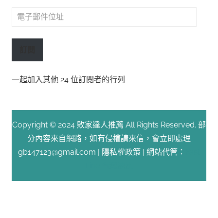
電
子
郵
訂閱
件
位
一起加入其他 24 位訂閱者的行列
址
Copyright © 2024 敗家達人推薦 All Rights Reserved. 部
分內容來自網路，如有侵權請來信，會立即處理
gb147123@gmail.com |
隱私權政策
| 網站代管：
Fast
Line 台灣速連