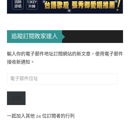
追蹤訂閱敗家達人
輸入你的電子郵件地址訂閱網站的新文章，使用電子郵件
接收新通知。
電
子
郵
訂閱
件
位
一起加入其他 24 位訂閱者的行列
址