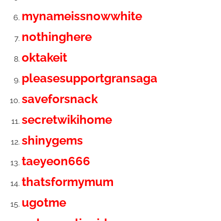
mynameissnowwhite
nothinghere
oktakeit
pleasesupportgransaga
saveforsnack
secretwikihome
shinygems
taeyeon666
thatsformymum
ugotme