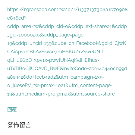
https://r.gransaga.com.tw/p/r/63371373b6a1b709b8
e836cd?
cddp_area=tw&cddp_cid=0&cddp_ext=share01&cddp
_gid=10000203&cddp_page=page-
19&cddp_uncid=139&cube_ch=Facebook&gclid=CjwK
CAiApvebBhAvEiwAe7mHSKUZ1vSweUN-t-
qLHu86pD_3py1x-pwytUhIAqK5lHEfhus-
uTxTlBoCjlUQAvD_BwE&inviteCode=2be14a440cb99d
a8e9426d04fccb4ad2&utm_campaign=139-
0_juesePV_tw-pmax-1021&utm_content=page-
19&utm_medium=pre-pmax&utm_source=share
回覆
發佈留言