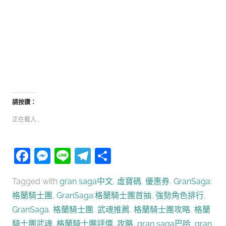
請按讚：
正在載入...
Facebook
Messenger
Line
Telegram
分
享
Tagged with
gran saga中文
,
虛寶碼
,
優惠券
,
GranSaga:
格蘭騎士團
,
GranSaga:格蘭騎士團首抽
,
強勢角色排行
,
GranSaga
,
格蘭騎士團
,
武魂推薦
,
格蘭騎士團攻略
,
格蘭
騎士團武魂
,
格蘭騎士團評價
,
攻略
,
gran saga巴哈
,
gran