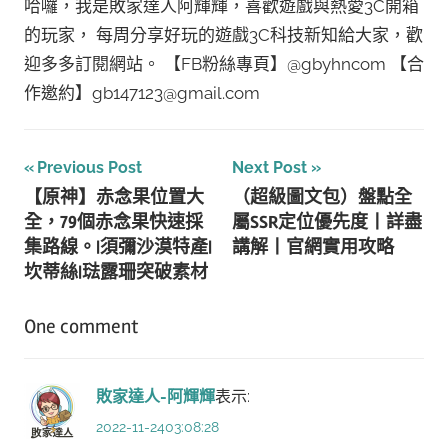
哈囉，我是敗家達人阿輝輝，喜歡遊戲與熱愛3C開箱
的玩家， 每周分享好玩的遊戲3C科技新知給大家，歡
迎多多訂閱網站。 【FB粉絲專頁】@gbyhncom 【合
作邀約】gb147123@gmail.com
文
Previous Post
Next Post
【原神】赤念果位置大
（超級圖文包）盤點全
章
全，79個赤念果快速採
屬SSR定位優先度丨詳盡
導
集路線。|須彌沙漠特產|
講解丨官網實用攻略
坎蒂絲|琺露珊突破素材
覽
One comment
敗家達人-阿輝輝
表示:
2022-11-2403:08:28