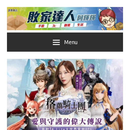
Skip
to
content
台
敗
Menu
灣
No.1
家
遊
戲
達
科
人
技
自
推
媒
體。
薦