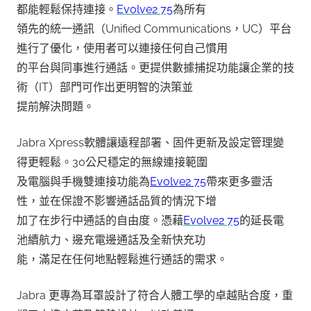
都能輕鬆保持連接。
Evolve2 75
為所有
領先的統一通訊（Unified Communications，UC）平台
進行了優化，使用者可以連接任何自己慣用
的平台與同事進行通話。更提供數據捕捉功能讓企業的技
術（IT）部門可作出更明智的決策並
提前解決問題。
Jabra Xpress軟體讓遠程部署、固件更新及設定管理變
得更輕鬆。30公尺穩定的無線連接範圍
及電腦與手機雙連接功能為
Evolve2 75
帶來更多靈活
性，並在保證不影響通話品質的情況下增
加了在步行中通話的自由度。憑藉
Evolve2 75
的延長電
池續航力、邊充電邊通話及全新快充功
能，滿足在任何地點輕鬆進行通話的需求。
Jabra 更專為耳罩設計了符合人體工學的卓越貼合度，重