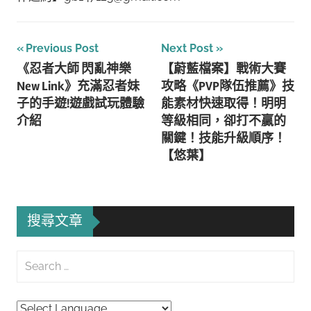
文
Previous Post
Next Post
《忍者大師 閃亂神樂
【蔚藍檔案】戰術大賽
章
New Link》充滿忍者妹
攻略《PVP隊伍推薦》技
導
子的手遊!遊戲試玩體驗
能素材快速取得！明明
介紹
等級相同，卻打不贏的
覽
關鍵！技能升級順序！
【悠葉】
搜尋文章
Search
for:
Searc