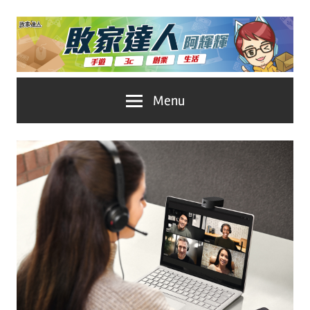
Skip
to
content
台
敗
Menu
灣
No.1
家
遊
戲
達
科
人
技
自
推
媒
體。
薦