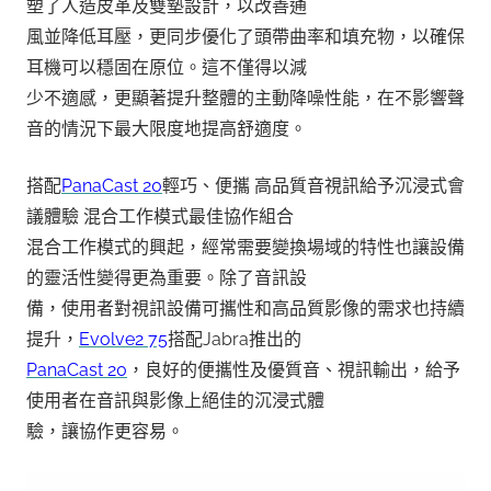
塑了人造皮革及雙墊設計，以改善通
風並降低耳壓，更同步優化了頭帶曲率和填充物，以確保
耳機可以穩固在原位。這不僅得以減
少不適感，更顯著提升整體的主動降噪性能，在不影響聲
音的情況下最大限度地提高舒適度。
搭配
PanaCast 20
輕巧、便攜 高品質音視訊給予沉浸式會
議體驗 混合工作模式最佳協作組合
混合工作模式的興起，經常需要變換場域的特性也讓設備
的靈活性變得更為重要。除了音訊設
備，使用者對視訊設備可攜性和高品質影像的需求也持續
提升，
Evolve2 75
搭配Jabra推出的
PanaCast 20
，良好的便攜性及優質音、視訊輸出，給予
使用者在音訊與影像上絕佳的沉浸式體
驗，讓協作更容易。