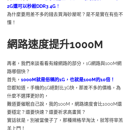
2G還可以秒殺DDR3 4G
！
為什麼要用差不多的錢去買海砂屋呢？是不是實在有些不
懂！
網路速度提升1000M
再者，我們來談看看有線網路的部分，1G網路與100M網
路哪個快？
首先，
1000M就是俗稱的1G，也就是100M的10倍！
您都知道，手機的5G絕對比3G快，那差不多的價格，為
什麼不選擇更好的，
難道要催眠自己說，我的100M，網路速度會比1000M還
要穩定？還要快速？還要祈求高畫質？
實話就是，別被當傻子了，那種規格早淘汰，就等待宰羔
羊上門！