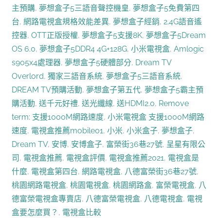
主預購
,
夢想盒子5三語音聲控機皇
,
夢想盒子5免費第四
台
,
網路電視盒規格效能差異
,
夢想盒子經銷
,
2.4G語音遙
控器
,
OTT正版授權
,
夢想盒子5支援8K
,
夢想盒子5Dream
OS 6.0
,
夢想盒子5DDR4 4G+128G
,
小米電視盒
,
Amlogic
s905x4處理器
,
夢想盒子5硬體部分
,
Dream TV
Overlord
,
獨家三語音系統
,
夢想盒子5三語音系統
,
DREAM TV預購活動
,
夢想盒子第五代
,
夢想盒子5霸主預
購活動
,
送千元好禮
,
送光纖線
,
送HDMI2.0
,
Remove
term: 支援1000M網路速度
,
小米電視盒 支援1000M網路
速度
,
電視盒推薦mobile01
,
小米
,
小米盒子
,
夢想盒子
,
Dream TV
,
安博
,
安博盒子
,
富榮街36巷27號
,
呈星有限公
司
,
電視盒推薦
,
電視盒評價
,
電視盒推薦2021
,
電視盒是
什麼
,
電視盒第四台
,
網路電視盒
,
八德富榮街36巷27號
,
桃園網路電視盒
,
桃園電視盒
,
桃園網路盒
,
富榮電視盒
,
八
德富榮電視盒專賣店
,
八德富榮電視盒
,
八德電視盒
,
電視
盒要怎麼買？
,
電視盒比較