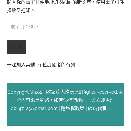
輸入你的電子郵件地址訂閱網站的新文章，使用電子郵件
接收新通知。
電
子
郵
訂閱
件
位
一起加入其他 24 位訂閱者的行列
址
Copyright © 2024 敗家達人推薦 All Rights Reserved. 部
分內容來自網路，如有侵權請來信，會立即處理
gb147123@gmail.com |
隱私權政策
| 網站代管：
Fast
Line 台灣速連