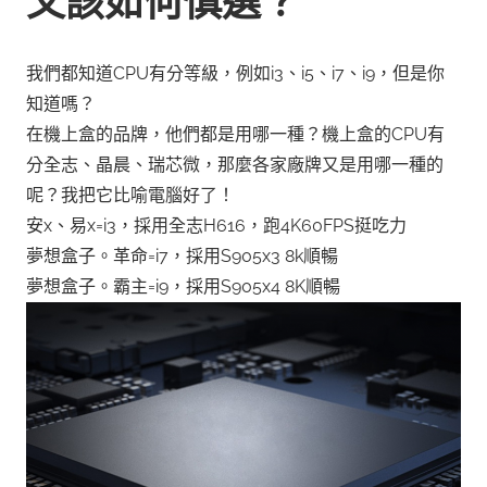
又該如何慎選？
我們都知道CPU有分等級，例如i3、i5、i7、i9，但是你
知道嗎？
在機上盒的品牌，他們都是用哪一種？機上盒的CPU有
分全志、晶晨、瑞芯微，那麼各家廠牌又是用哪一種的
呢？我把它比喻電腦好了！
安x、易x=i3，採用全志H616，跑4K60FPS挺吃力
夢想盒子。革命=i7，採用S905x3 8k順暢
夢想盒子。霸主=i9，採用S905x4 8K順暢