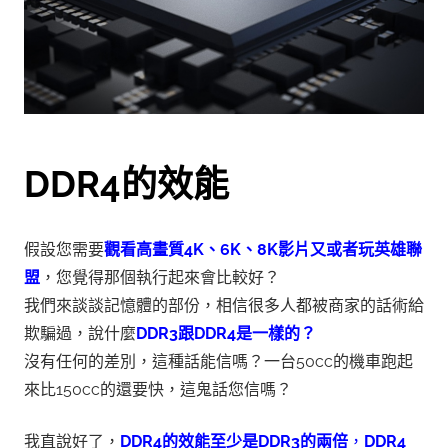
DDR4的效能
假設您需要
觀看高畫質4K、6K、8K影片又或者玩英雄聯
盟
，您覺得那個執行起來會比較好？
我們來談談記憶體的部份，相信很多人都被商家的話術給
欺騙過，說什麼
DDR3跟DDR4是一樣的？
沒有任何的差別，這種話能信嗎？一台50cc的機車跑起
來比150cc的還要快，這鬼話您信嗎？
我直說好了，
DDR4的效能至少是DDR3的兩倍
，
DDR4