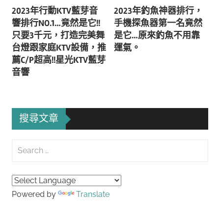
2023年行動KTV藍芽音
2023年釣魚神器排行，
章
響排行NO.1…竟然是它!!
手機探魚器第一名竟然
導
只要3千元，打造完美舞
是它…原來釣魚不用靠
台燈跟家庭KTV設備，推
運氣。
覽
薦C/P超高!!星光KTV藍芽
音響
搜尋文章
Search
for:
Searc
Powered by
Translate