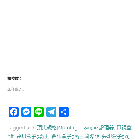
請按讚：
正在載入...
Facebook
Messenger
Line
Telegram
分
享
Tagged with
頂尖規格的Amlogic s905x4處理器
,
電視盒
ptt
,
夢想盒子5霸主
,
夢想盒子5霸主國際版
,
夢想盒子5霸