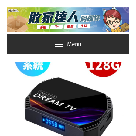
Skip
to
content
台
敗
Menu
灣
No.1
家
遊
戲
達
科
人
技
自
推
媒
體。
薦