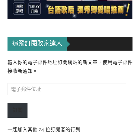
追蹤訂閱敗家達人
輸入你的電子郵件地址訂閱網站的新文章，使用電子郵件
接收新通知。
電
子
郵
訂閱
件
位
一起加入其他 24 位訂閱者的行列
址