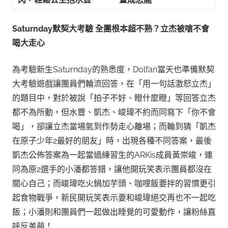
Saturnday
默契大考驗
全團根本超不熟？立杰被嗆不會
喝大走心
為考驗新生Saturnday的熟悉度，Dolfan當天也準備默契
大考驗遊戲讓團員們輪流回答，在「用一句話激怒立杰」
的題目中，對於被說「拍子不好、瞪什麼瞪」等回答立杰
都不為所動，但水豐、凱杰、峻瑋不約而同寫下「你不會
喝」，卻讓立杰當場氣到作勢走心離場；而輪到猜「凱杰
在原子少年2最好的朋友」時，出現各種不同答案，最後
凱杰公佈答案為一起當過練習生的ARKis成員黃崇峻，連
同為原2選手的小潘都答錯，讓他開玩笑表示團員都沒在
關心自己；而峻瑋吃火鍋加芋頭、咖哩飯要拌的習慣更引
起食物戰爭，新民開玩笑表示要和峻瑋絕交再也不一起吃
飯；小潘則和團員們一起做出睡覺的可愛動作，讓粉絲直
呼反差萌！