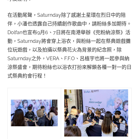
在活動尾聲，Saturnday除了感謝土星環在烈日中的陪
伴，小潘也透露自己持續創作歌曲中，請粉絲多加期待。
Dolfan也宣布9月6、7日將在南港舉辦《兜粉納涼祭》活
動，Saturnday將會穿上浴衣，與粉絲一起在祭典遊戲攤
位玩遊戲，以及拍攝以祭典花火為背景的紀念照，除
Saturnday之外，VERA、F.F.O、呂植宇也將一起參與納
涼祭盛會，期待粉絲也以浴衣打扮來解鎖各種一對一的日
式祭典約會行程！