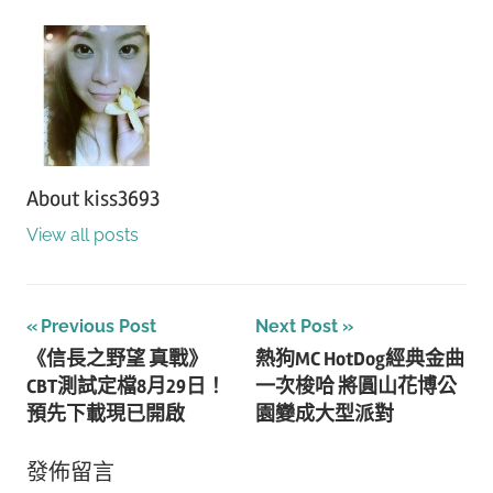
About
kiss3693
View all posts
文
Previous Post
Next Post
《信長之野望 真戰》
熱狗MC HotDog經典金曲
章
CBT測試定檔8月29日！
一次梭哈 將圓山花博公
導
預先下載現已開啟
園變成大型派對
覽
發佈留言