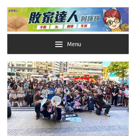
Skip
to
content
台
敗
Menu
灣
No.1
家
遊
戲
達
科
人
技
自
推
媒
體。
薦