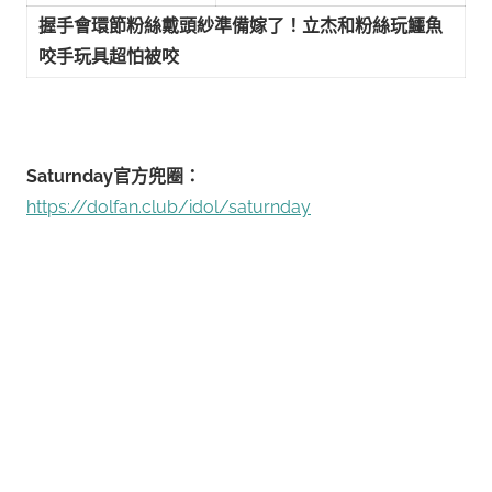
握手會環節粉絲戴頭紗準備嫁了！立杰和粉絲玩鱷魚
咬手玩具超怕被咬
Saturnday官方兜圈：
https://dolfan.club/idol/saturnday