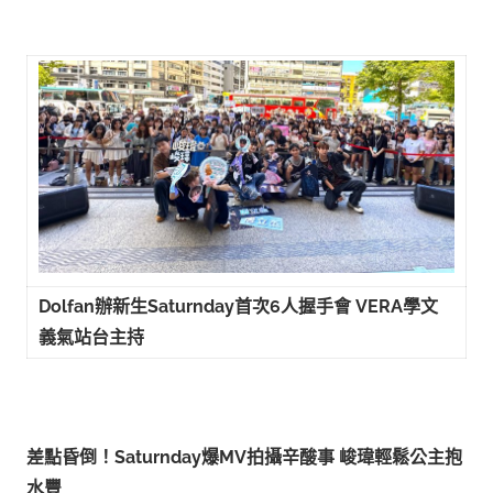
Dolfan
辦新生
Saturnday
首次
6
人握手會
VERA
學文
義氣站台主持
差點昏倒！
Saturnday
爆
MV
拍攝辛酸事
峻瑋輕鬆公主抱
水豐