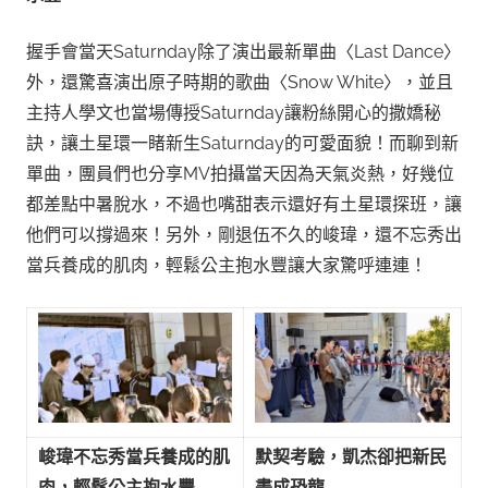
握手會當天Saturnday除了演出最新單曲〈Last Dance〉
外，還驚喜演出原子時期的歌曲〈Snow White〉，並且
主持人學文也當場傳授Saturnday讓粉絲開心的撒嬌秘
訣，讓土星環一睹新生Saturnday的可愛面貌！而聊到新
單曲，團員們也分享MV拍攝當天因為天氣炎熱，好幾位
都差點中暑脫水，不過也嘴甜表示還好有土星環探班，讓
他們可以撐過來！另外，剛退伍不久的峻瑋，還不忘秀出
當兵養成的肌肉，輕鬆公主抱水豐讓大家驚呼連連！
峻瑋不忘秀當兵養成的肌
默契考驗，凱杰卻把新民
肉，輕鬆公主抱水豐
畫成恐龍