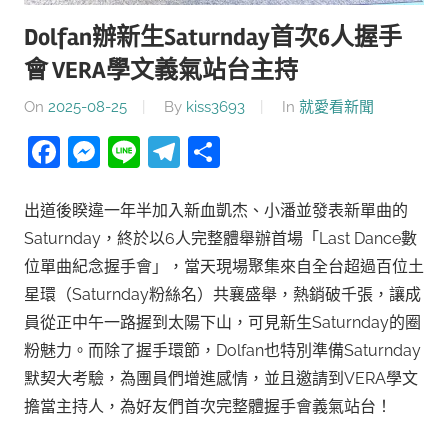
Dolfan辦新生Saturnday首次6人握手
會 VERA學文義氣站台主持
On
2025-08-25
By
kiss3693
In
就愛看新聞
Facebook
Messenger
Line
Telegram
分
享
出道後睽違一年半加入新血凱杰、小潘並發表新單曲的
Saturnday，終於以6人完整體舉辦首場「Last Dance數
位單曲紀念握手會」，當天現場聚集來自全台超過百位土
星環（Saturnday粉絲名）共襄盛舉，熱銷破千張，讓成
員從正中午一路握到太陽下山，可見新生Saturnday的圈
粉魅力。而除了握手環節，Dolfan也特別準備Saturnday
默契大考驗，為團員們增進感情，並且邀請到VERA學文
擔當主持人，為好友們首次完整體握手會義氣站台！