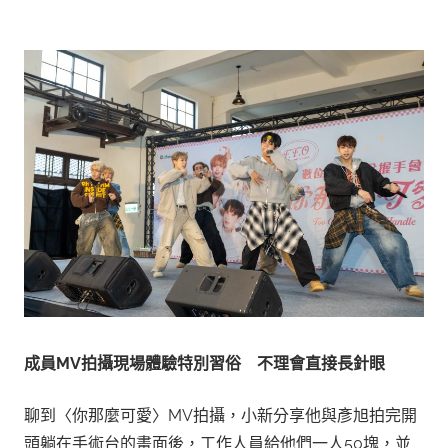
成員
MV
拍攝現場體驗特別習俗 不理會直接長針眼
聊到〈你那麼可愛〉MV拍攝，小新分享他與彥旭拍完開
頭躺在手術台的畫面後，工作人員給他們一人50塊，並