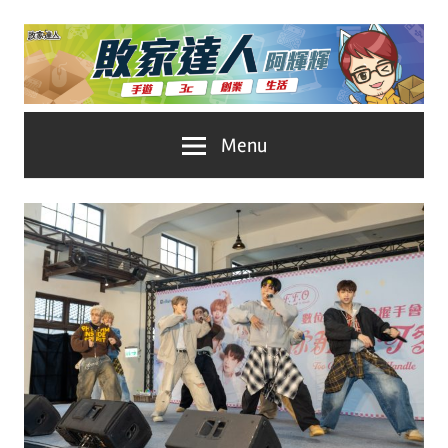
Skip
to
content
台
敗
Menu
灣
No.1
家
遊
戲
達
科
人
技
自
推
媒
體。
薦