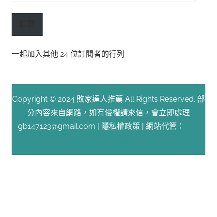
子
郵
訂閱
件
位
一起加入其他 24 位訂閱者的行列
址
Copyright © 2024 敗家達人推薦 All Rights Reserved. 部
分內容來自網路，如有侵權請來信，會立即處理
gb147123@gmail.com |
隱私權政策
| 網站代管：
Fast
Line 台灣速連