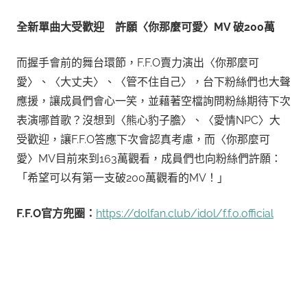
全新單曲大受歡迎 許願〈你那麼可愛〉
MV
破
200
萬
而握手會前的舞台環節，F.F.O賣力演出〈你那麼可
愛〉、〈大丈夫〉、〈管不住自己〉，台下粉絲們也大聲
應援，讓成員們會心一笑，並藉著空檔詢問粉絲期待下次
表演哪首歌？沒想到〈熊心豹子膽〉、〈愛情NPC〉大
受歡迎，讓F.F.O答應下次會認真考慮，而〈你那麼可
愛〉MV目前來到163萬觀看，成員們也向粉絲們許願：
「希望可以有第一支破200萬觀看的MV！」
F.F.O
官方兜圈：
https://dolfan.club/idol/f.f.o.official