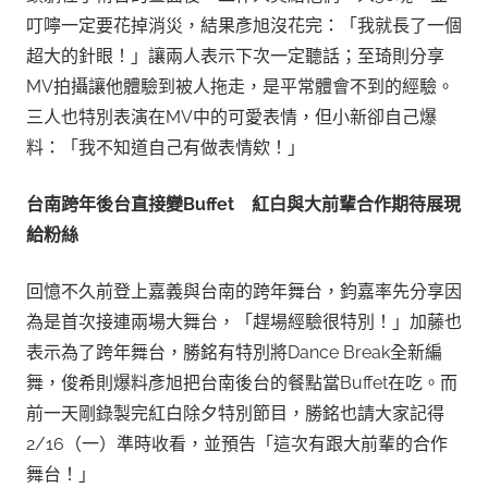
叮嚀一定要花掉消災，結果彥旭沒花完：「我就長了一個
超大的針眼！」讓兩人表示下次一定聽話；至琦則分享
MV拍攝讓他體驗到被人拖走，是平常體會不到的經驗。
三人也特別表演在MV中的可愛表情，但小新卻自己爆
料：「我不知道自己有做表情欸！」
台南跨年後台直接變
Buffet
紅白與大前輩合作期待展現
給粉絲
回憶不久前登上嘉義與台南的跨年舞台，鈞嘉率先分享因
為是首次接連兩場大舞台，「趕場經驗很特別！」加藤也
表示為了跨年舞台，勝銘有特別將Dance Break全新編
舞，俊希則爆料彥旭把台南後台的餐點當Buffet在吃。而
前一天剛錄製完紅白除夕特別節目，勝銘也請大家記得
2/16（一）準時收看，並預告「這次有跟大前輩的合作
舞台！」