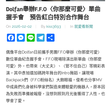
Dolfan舉辦F.F.O〈你那麼可愛〉單曲
握手會 預告紅白特別合作舞台
On
2026-02-02
By
kiss3693
In
就愛看新聞
Facebook
Messenger
Line
Telegram
分
享
偶像平台Dolfan日前攜手男團F.F.O舉辦〈你那麼可愛〉
數位單曲紀念握手會，F.F.O現場除演出新單曲〈你那麼
可愛〉外，也帶來〈大丈夫〉、〈管不住自己〉等精彩表
演，其中彥旭還加碼跨年舞台的Intro舞蹈，讓現場
Backpack們（F.F.O粉絲名）大飽眼福，俊希也分享MV
中成員們化身被科學家們製造來體驗愛的機器人，原本因
為失敗而準備被報廢，沒想到照到月光後獲得了人性，也
學會了愛。