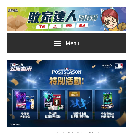
Skip
to
content
台
敗
Menu
灣
No.1
家
遊
戲
達
科
人
技
自
推
媒
體。
薦