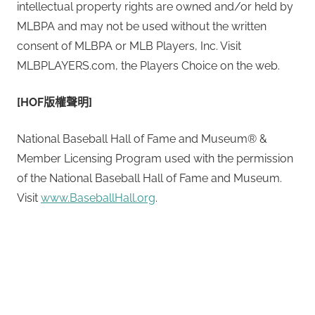
intellectual property rights are owned and/or held by
MLBPA and may not be used without the written
consent of MLBPA or MLB Players, Inc. Visit
MLBPLAYERS.com, the Players Choice on the web.
[HOF
版權聲明
]
National Baseball Hall of Fame and Museum® &
Member Licensing Program used with the permission
of the National Baseball Hall of Fame and Museum.
Visit
www.BaseballHall.org
.