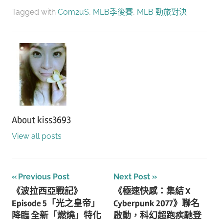
享
Tagged with
Com2uS
,
MLB季後賽
,
MLB 勁旅對決
About
kiss3693
View all posts
文
Previous Post
Next Post
《波拉西亞戰記》
《極速快感：集結 X
章
Episode 5「光之皇帝」
Cyberpunk 2077》聯名
導
降臨 全新「燃燒」特化
啟動，科幻超跑疾馳登