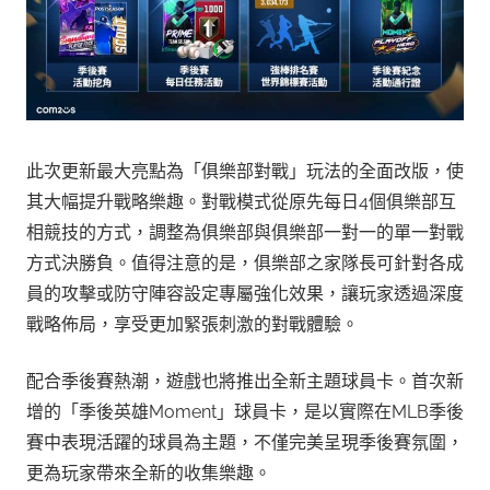
此次更新最大亮點為「俱樂部對戰」玩法的全面改版，使
其大幅提升戰略樂趣。對戰模式從原先每日4個俱樂部互
相競技的方式，調整為俱樂部與俱樂部一對一的單一對戰
方式決勝負。值得注意的是，俱樂部之家隊長可針對各成
員的攻擊或防守陣容設定專屬強化效果，讓玩家透過深度
戰略佈局，享受更加緊張刺激的對戰體驗。
配合季後賽熱潮，遊戲也將推出全新主題球員卡。首次新
增的「季後英雄Moment」球員卡，是以實際在MLB季後
賽中表現活躍的球員為主題，不僅完美呈現季後賽氛圍，
更為玩家帶來全新的收集樂趣。