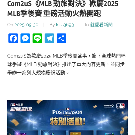
Com2uS《MLB 勁旅對決》歡慶2025
MLB季後賽 重磅活動火熱開跑
On
2025-09-30
By
kiss3693
In
就愛看新聞
Facebook
Messenger
Line
Telegram
分
享
Com2uS為歡慶2025 MLB季後賽盛事，旗下全球熱門棒
球手遊《MLB 勁旅對決》推出了重大內容更新，並同步
舉辦一系列大規模慶祝活動。