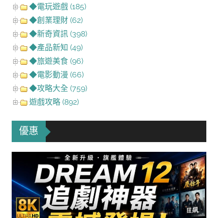
◆電玩遊戲 (185)
◆創業理財 (62)
◆新奇資訊 (398)
◆產品新知 (49)
◆旅遊美食 (96)
◆電影動漫 (66)
◆攻略大全 (759)
遊戲攻略 (892)
優惠