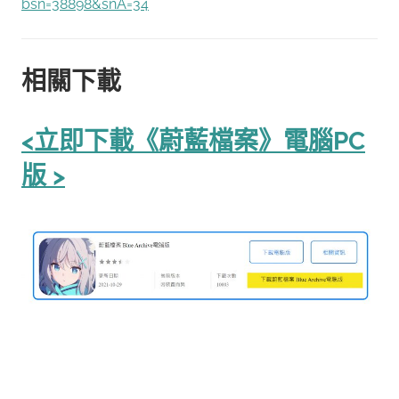
bsn=38898&snA=34
相關下載
<立即下載《蔚藍檔案》電腦PC
版 >