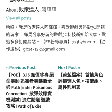
About
敗家達人-阿輝輝
View all posts
哈囉，我是敗家達人阿輝輝，喜歡遊戲與熱愛3C開箱
的玩家， 每周分享好玩的遊戲3C科技新知給大家，歡
迎多多訂閱網站。 【FB粉絲專頁】@gbyhncom 【合
作邀約】gb147123@gmail.com
文
Previous Post
Next Post
【POE】3.16 廉價冰毒 絕
【蔚藍檔案】首抽角色
章
命毒師 追獵者毒藥瓶全
評價懶人包。技能組、
導
通 Pathfinder Poisonous
屬性剋制表
Concoction | 散彈效應實
覽
機測試 | 流亡黯道 遊戲
攻略 | Path of Exile