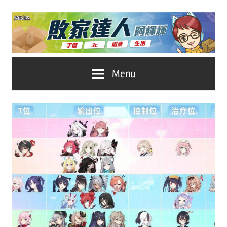
Skip
to
content
台
敗
Menu
灣
No.1
家
遊
戲
達
科
人
技
自
推
媒
體。
薦