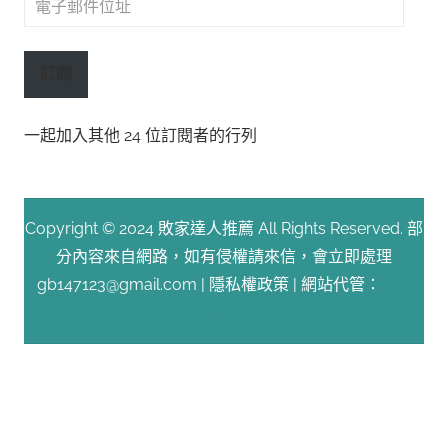
子
郵
訂閱
件
位
一起加入其他 24 位訂閱者的行列
址
Copyright © 2024 敗家達人推薦 All Rights Reserved. 部
分內容來自網路，如有侵權請來信，會立即處理
gb147123@gmail.com |
隱私權政策
| 網站代管：
Fast
Line 台灣速連