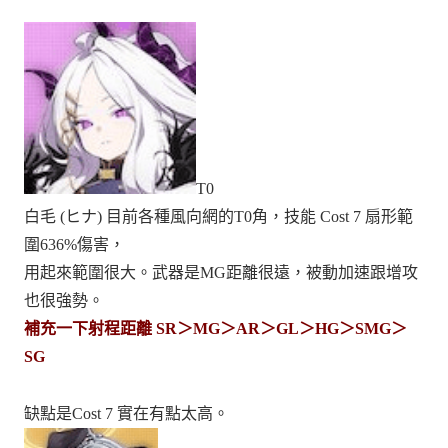
T0
白毛 (ヒナ) 目前各種風向網的T0角，技能 Cost 7 扇形範
圍636%傷害，
用起來範圍很大。武器是MG距離很遠，被動加速跟增攻
也很強勢。
補充一下射程距離 SR＞MG＞AR＞GL＞HG＞SMG＞
SG
缺點是Cost 7 實在有點太高。