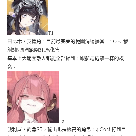
T1
日比木，支援角，目前最完美的範圍清場擔當，4 Cost 發
射5個圓圈範圍311%傷害
基本上大範圍敵人都能全部掃到，跟航母砲擊一樣的概
念。
T0
便利屋，武器SR，輸出也是極高的角色，4 Cost 打到目