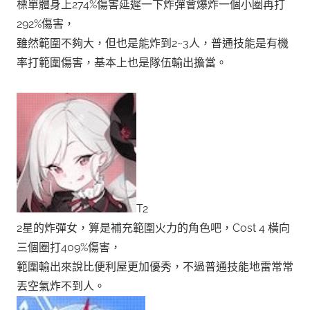
標單體身上274%傷害延遲一下炸彈會爆炸一個小圈再打
292%傷害，
雖然範圍不夠大，但也是能炸到2~3人，普通技能是有機
率打範圍傷害，基本上也是隊伍輸出擔當。
T2
2星的炸彈女，算是補充範圍火力的角色吧，Cost 4 橫向
三個圈打409%傷害，
範圍輸出來說比便利屋更加優秀，不過普通技能地雷常常
丟空氣炸不到人。