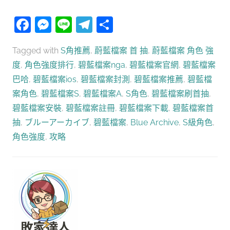
Facebook
Messenger
Line
Telegram
分
享
Tagged with
S角推薦
,
蔚藍檔案 首 抽
,
蔚藍檔案 角色 強
度
,
角色強度排行
,
碧藍檔案nga
,
碧藍檔案官網
,
碧藍檔案
巴哈
,
碧藍檔案ios
,
碧藍檔案封測
,
碧藍檔案推薦
,
碧藍檔
案角色
,
碧藍檔案S
,
碧藍檔案A
,
S角色
,
碧藍檔案刷首抽
,
碧藍檔案安裝
,
碧藍檔案註冊
,
碧藍檔案下載
,
碧藍檔案首
抽
,
ブルーアーカイブ
,
碧藍檔案
,
Blue Archive
,
S級角色
,
角色強度
,
攻略