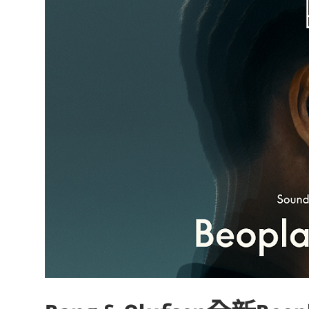
達
科
技
自
人
媒
體。
推
薦