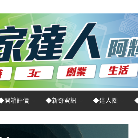
◆開箱評價
◆新奇資訊
◆達人圈