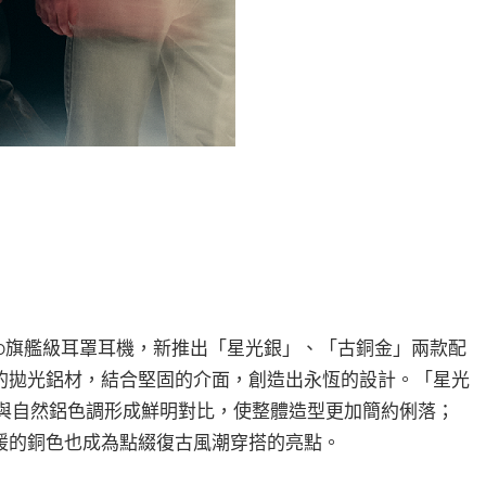
lay H100旗艦級耳罩耳機，新推出「星光銀」、「古銅金」兩款配
的拋光鋁材，結合堅固的介面，創造出永恆的設計。「星光
以深黑色與自然鋁色調形成鮮明對比，使整體造型更加簡約俐落；
暖的銅色也成為點綴復古風潮穿搭的亮點。