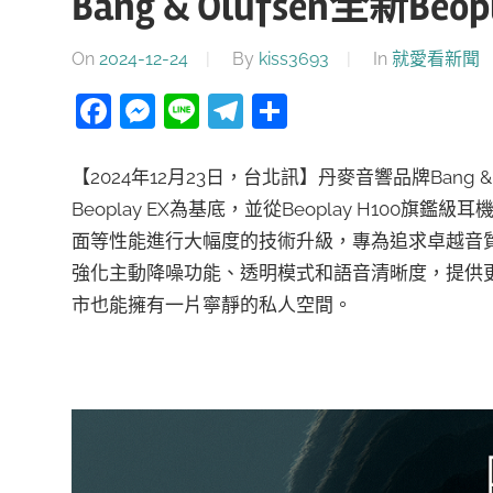
Bang & Olufsen全新Be
On
2024-12-24
By
kiss3693
In
就愛看新聞
Facebook
Messenger
Line
Telegram
分
享
【2024年12月23日，台北訊】丹麥音響品牌Bang & O
Beoplay EX為基底，並從Beoplay H10
面等性能進行大幅度的技術升級，專為追求卓越音質與尖
強化主動降噪功能、透明模式和語音清晰度，提供
市也能擁有一片寧靜的私人空間。