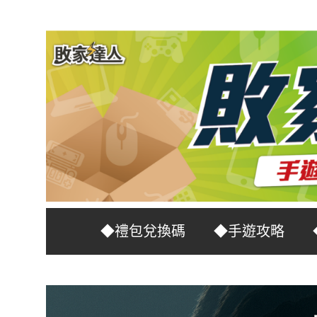
Skip
to
content
台
敗
◆禮包兌換碼
◆手遊攻略
灣
No.1
家
遊
戲