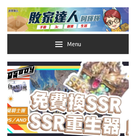
Skip
to
content
台
敗
Menu
灣
No.1
家
遊
戲
達
科
人
技
自
推
媒
體。
薦