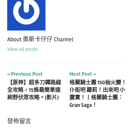
About
奧斯卡仔仔 Channel
View all posts
文
Previous Post
Next Post
【原神】超多刀鐔路線
格蘭騎士團 150抽火變！
章
全攻略，15條最簡單速
仆街吧 蘿莉！出來吧 小
導
刷野伏眾攻略。(影片)
露寶！丨格蘭騎士團：
Gran Saga！
覽
發佈留言