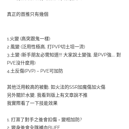
真正的首推只有幾個
1.火變 (高突跟鬼一樣)
2 風變 (泛用性極高, 打PVP切土坦一流)
3.土變 (新手朋友必需知道!!! 大家說土變強, 是PVP強….. 對
PVE沒什麼用)
4.土反傷(PVP) – PVE可加防
其他泛用較高的被動, 如火法的SSR加魔傷加火傷
另外關於水變, 我看到版上有文章說不推
我實際看了一下技能效果
1. 打濕了對手之後會扣傷 = 變相加防?
2. 變身後會全隊補血BUFF