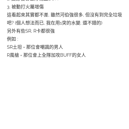
3. 被動打火屬增傷
這看起來其實都不差, 雖然河伯強很多, 但沒有到完全垃圾
吧? (個人想法而已, 我在用1突的水變, 還不錯的)
另外有些SR, R卡都很強
例如 :
SR土坦 = 那位會嘲諷的男人
R風槍 = 那位會上全隊加攻BUFF的女人