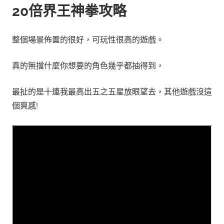
20倍界王神拳
攻略
整個場景佈置的很好，可玩性很高的遊戲。
真的無擋什麼你想要的角色幾乎都抽得到，
最扯的是十連我最高出五之五星放眼望去，其他遊戲沒這
個爽感!