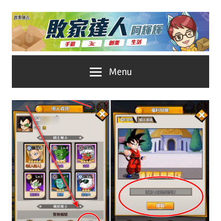
Skip
to
content
台
敗
Menu
灣
No.1
家
遊
戲
達
科
人
技
自
推
媒
體。
薦