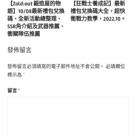
【Zold:out 鍛造屋的物
【狂戰士養成記】最新
章
語】10/08最新禮包兌換
禮包兌換碼大全，超快
導
碼、全新活動總整理、
衝戰力教學，2022.10。
SSR角介紹及武器推薦、
覽
衝關隊伍推薦
發佈留言
發佈留言必須填寫的電子郵件地址不會公開。
必填欄位
標示為
*
留言
*