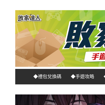
Skip
to
content
台
敗
◆禮包兌換碼
◆手遊攻略
灣
No.1
家
遊
戲