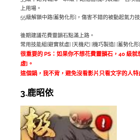
上用場。
55級解鎖中路[蓄勢化形]，傷害不錯的被動起氣力
後期建議花費靈韻石點滿上路。
常用技能組[避實就虛] [天機尺] [機巧製造] [蓄勢化形
很重要的 PS：如果你不想花費靈韻石，40 級就
虛]。
這個鍋，我不背，避免沒看影片只看文字的人特
3.鹿昭依