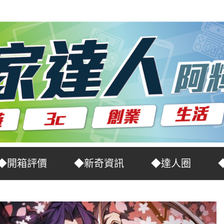
◆開箱評價
◆新奇資訊
◆達人圈