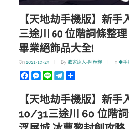
【天地劫手機版】新手入坑角
三途川 60 位階詞條整
畢業絕飾品大全!
On
2021-10-29
By
敗家達人-阿輝輝
In
◆手
Facebook
Messenger
Line
Telegram
分
享
【天地劫手機版】新手入坑
10/31三途川 60 位
浮屠城 冰曹黎封劍攻略