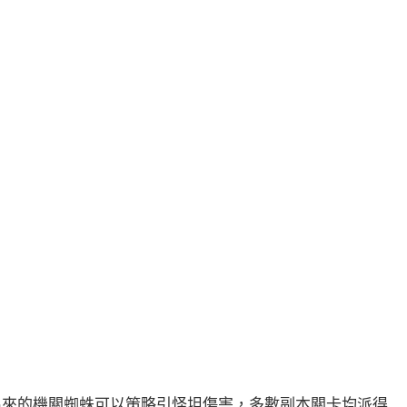
喚出來的機關蜘蛛可以策略引怪坦傷害，多數副本關卡均派得