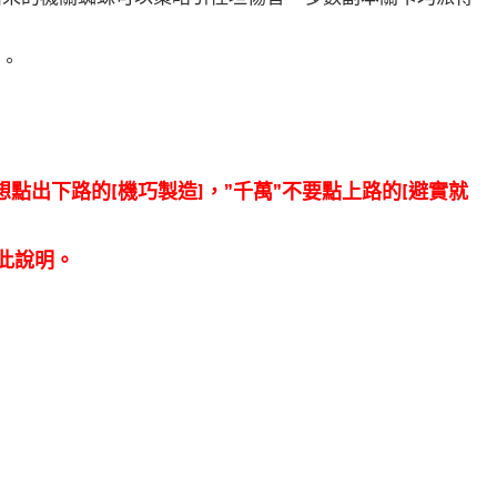
技。
]
想點出下路的[機巧製造]，”千萬”不要點上路的[避實就
此說明。