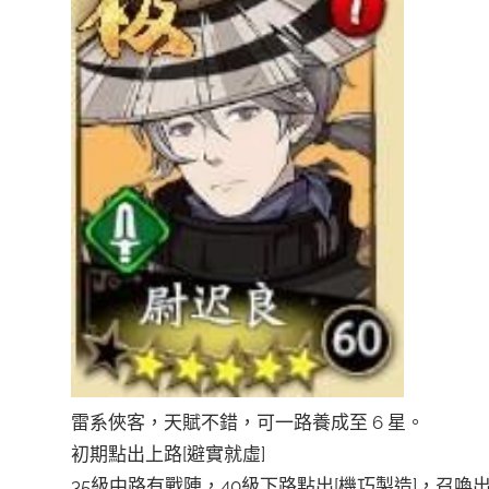
雷系俠客，天賦不錯，可一路養成至 6 星。
初期點出上路[避實就虛]
35級中路有戰陣，40級下路點出[機巧製造]，召