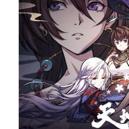
達
科
技
自
人
媒
體。
推
薦