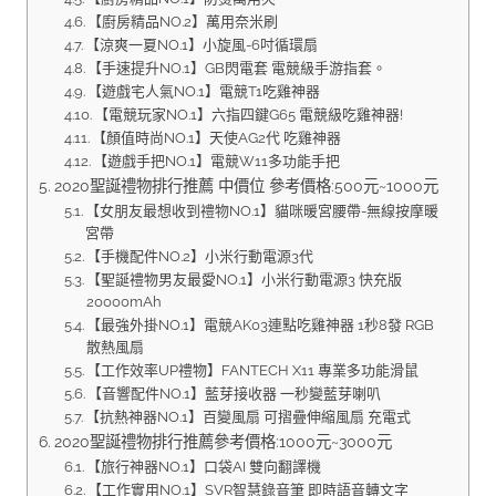
【廚房精品NO.2】萬用奈米刷
【涼爽一夏NO.1】小旋風-6吋循環扇
【手速提升NO.1】GB閃電套 電競級手游指套。
【遊戲宅人氣NO.1】電競T1吃雞神器
【電競玩家NO.1】六指四鍵G65 電競級吃雞神器!
【顏值時尚NO.1】天使AG2代 吃雞神器
【遊戲手把NO.1】電競W11多功能手把
2020聖誕禮物排行推薦 中價位 參考價格:500元~1000元
【女朋友最想收到禮物NO.1】貓咪暖宮腰帶-無線按摩暖
宮帶
【手機配件NO.2】小米行動電源3代
【聖誕禮物男友最愛NO.1】小米行動電源3 快充版
20000mAh
【最強外掛NO.1】電競AK03連點吃雞神器 1秒8發 RGB
散熱風扇
【工作效率UP禮物】FANTECH X11 專業多功能滑鼠
【音響配件NO.1】藍芽接收器 一秒變藍芽喇叭
【抗熱神器NO.1】百變風扇 可摺疊伸縮風扇 充電式
2020聖誕禮物排行推薦參考價格:1000元~3000元
【旅行神器NO.1】口袋AI 雙向翻譯機
【工作實用NO.1】SVR智慧錄音筆 即時語音轉文字