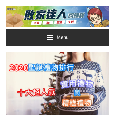
Skip
to
content
台
敗
Menu
灣
No.1
家
遊
戲
達
科
人
技
自
推
媒
體。
薦