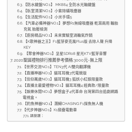
【防水鍵盤NO.1】 MK884 全防水光軸鍵盤
【臥室清潔NO.1】小紫除蟎吸塵器
【生活配件NO.1】小米手環5
【汽車必備神器NO.1】夢想R1無線吸塵器 乾濕兩用 輪胎
充氣 胎壓檢測
【廚房精品NO.1】未來實驗室渦輪氣炸鍋
【K歌神器之王】F1藍芽麥克風Plus版 去除人聲 升降
KEY
【聚會神器NO.1】呈星SDR08 星光KTV藍芽音響
2020聖誕禮物排行推薦參考價格:3000元~無上限
【世界交流NO.1】TEN3代 AI雙向翻譯機
【直播神器NO.1】貓耳耳機3代電競版
【信仰萬歲NO.1】貓耳耳機3 狐妖小紅娘限量款
【直播主最愛禮物NO.1】貓耳耳機4 經典款/限量款
【娛樂休閒NO.1】夢想盒子4代革命 台灣第四台追劇網路
電視盒。
【釣魚神器NO.1】潛鱘CHASING F1探魚無人機
【代步神器NO.1】K1摺疊電動車
請按讚：