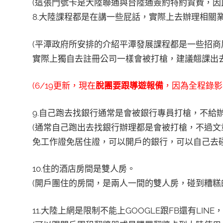
(這張門號卡是大陸聯通與台陸通簽約特約資費，因
8.大陸課程都是在講一些屁話，實際上去辦理相關
(平潭政府所安排的介紹平潭發展課程都是一些招商
實際上獨自去註冊公司一樣會被打槍，建議翹課出去
(6/19更新，現在
脫團要跟導遊報備
，因為全程錄影
9.自己跑去找銀行通常是會被銀行專員打槍，不給
(通常自己跑出去找銀行辦理都是會被打槍，不過文
免工作證免居住證，可以開戶的銀行，可以自己去碰
10.住的酒店房間是雙人房。
(開戶團住的房間，是兩人一間的雙人房，碰到糟糕
11.大陸上網是限制不能上GOOGLE跟FB還有LINE