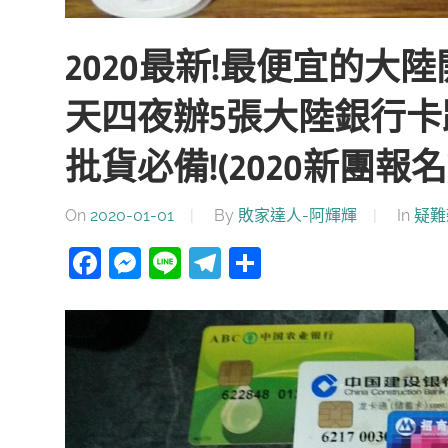
2020最新!最便宜的大
天四夜辦5張大陸銀行
批貨必備!(2020新團報名
On
2020-01-01
By
敗家達人-阿輝輝
In
疑難
Facebook
Messenger
Line
Telegram
分
享