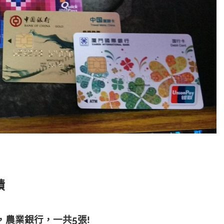
績
，農業銀行，
一共5張!