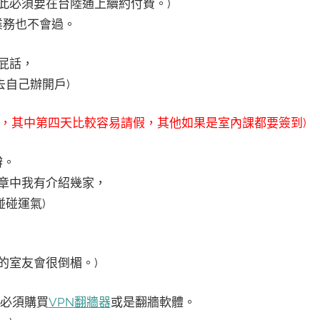
此必須要在台陸通上續約付費。)
業務也不會過。
屁話，
自己辦開戶)
，其中第四天比較容易請假，其他如果是室內課都要簽到)
辦。
章中我有介紹幾家，
碰運氣)
的室友會很倒楣。)
，必須購買
VPN翻牆器
或是翻牆軟體。