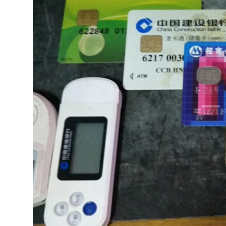
達
科
技
自
人
媒
體。
推
薦