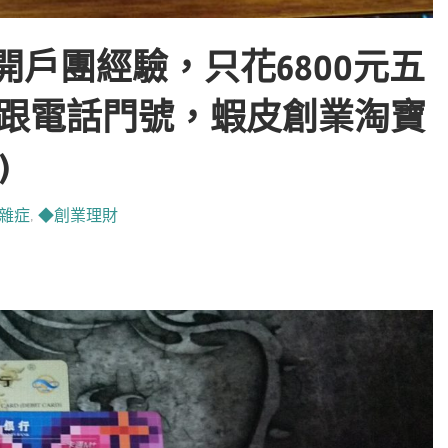
陸開戶團經驗，只花6800元五
卡跟電話門號，蝦皮創業淘寶
)
雜症
,
◆創業理財