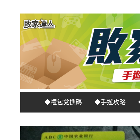
Skip
to
content
台
敗
◆禮包兌換碼
◆手遊攻略
灣
No.1
家
遊
戲