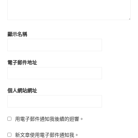
顯示名稱
電子郵件地址
個人網站網址
用電子郵件通知我後續的迴響。
新文章使用電子郵件通知我。