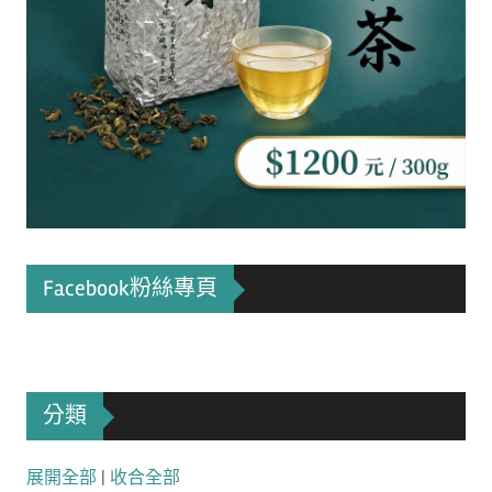
Facebook粉絲專頁
分類
展開全部
|
收合全部