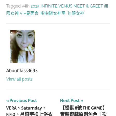
享
Tagged with
2025 INFINITE VENUS MEET & GREET 無
限女神 VIP見面會
,
啦啦隊女神團
,
無限女神
About
kiss3693
View all posts
文
Previous Post
Next Post
VERA、Saturnday、
【怪獸 8號 THE GAME】
章
F.F.O、呂植宇換上浴衣
實裝遊戲原創角色［次