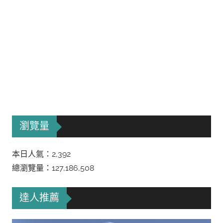
瀏覽量
本日人氣：2,392
總瀏覽量：127,186,508
達人推薦