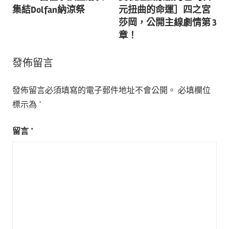
導
集結Dolfan納涼祭
元扭曲的命運］四之宮
莎岡，公開主線劇情第 3
覽
章！
發佈留言
發佈留言必須填寫的電子郵件地址不會公開。
必填欄位
標示為
*
留言
*