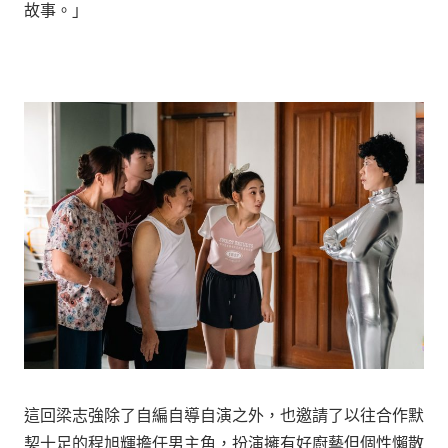
故事。」
這回梁志強除了自編自導自演之外，也邀請了以往合作默
契十足的程旭輝擔任男主角，扮演擁有好廚藝但個性懶散