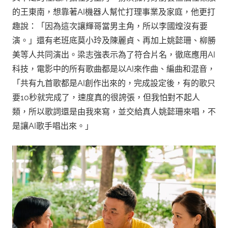
的王東南，想靠著AI機器人幫忙打理事業及家庭，他更打
趣說：「因為這次讓輝哥當男主角，所以李國煌沒有要
演。」還有老班底莫小玲及陳麗貞、再加上姚懿珊、柳勝
美等人共同演出。梁志強表示為了符合片名，徹底應用AI
科技，電影中的所有歌曲都是以AI來作曲、編曲和混音，
「共有九首歌都是AI創作出來的，完成設定後，有的歌只
要10秒就完成了，速度真的很誇張，但我怕對不起人
類，所以歌詞還是由我來寫，並交給真人姚懿珊來唱，不
是讓AI歌手唱出來。」