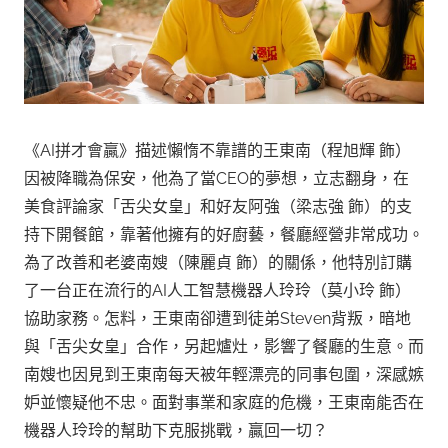
《AI拼才會贏》描述懶惰不靠譜的王東南（程旭輝 飾）
因被降職為保安，他為了當CEO的夢想，立志翻身，在
美食評論家「舌尖女皇」和好友阿強（梁志強 飾）的支
持下開餐館，靠著他擁有的好廚藝，餐廳經營非常成功。
為了改善和老婆南嫂（陳麗貞 飾）的關係，他特別訂購
了一台正在流行的AI人工智慧機器人玲玲（莫小玲 飾）
協助家務。怎料，王東南卻遭到徒弟Steven背叛，暗地
與「舌尖女皇」合作，另起爐灶，影響了餐廳的生意。而
南嫂也因見到王東南每天被年輕漂亮的同事包圍，深感嫉
妒並懷疑他不忠。面對事業和家庭的危機，王東南能否在
機器人玲玲的幫助下克服挑戰，贏回一切？