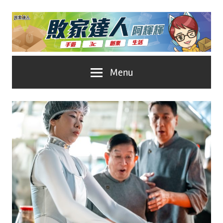
Skip
to
content
台
敗
Menu
灣
No.1
家
遊
戲
達
科
人
技
自
推
媒
體。
薦