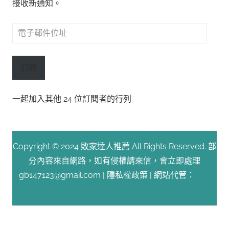
接收新通知。
電
子
郵
訂閱
件
位
一起加入其他 24 位訂閱者的行列
址
Copyright © 2024 敗家達人推薦 All Rights Reserved. 部
分內容來自網路，如有侵權請來信，會立即處理
gb147123@gmail.com |
隱私權政策
| 網站代管：
Fast
Line 台灣速連