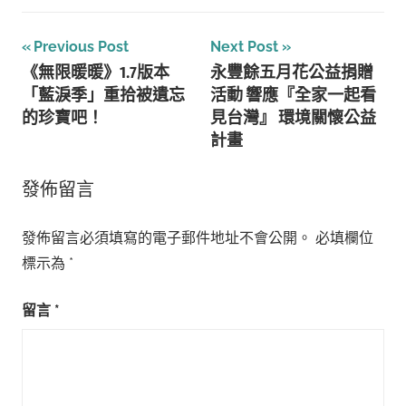
文
Previous Post
Next Post
《無限暖暖》1.7版本
永豐餘五月花公益捐贈
章
「藍淚季」重拾被遺忘
活動 響應『全家一起看
導
的珍寶吧！
見台灣』 環境關懷公益
計畫
覽
發佈留言
發佈留言必須填寫的電子郵件地址不會公開。
必填欄位
標示為
*
留言
*