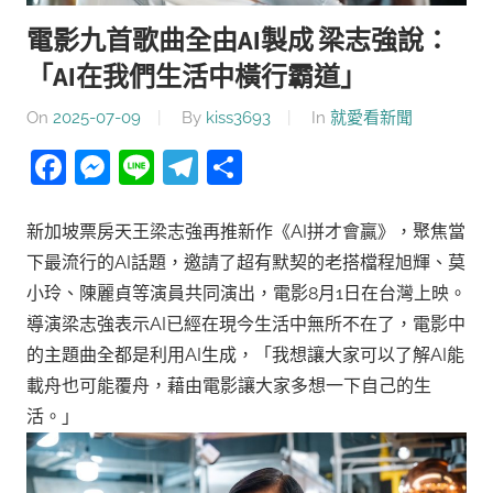
電影九首歌曲全由AI製成 梁志強說：
「AI在我們生活中橫行霸道」
On
2025-07-09
By
kiss3693
In
就愛看新聞
Facebook
Messenger
Line
Telegram
分
享
新加坡票房天王梁志強再推新作《AI拼才會贏》，聚焦當
下最流行的AI話題，邀請了超有默契的老搭檔程旭輝、莫
小玲、陳麗貞等演員共同演出，電影8月1日在台灣上映。
導演梁志強表示AI已經在現今生活中無所不在了，電影中
的主題曲全都是利用AI生成，「我想讓大家可以了解AI能
載舟也可能覆舟，藉由電影讓大家多想一下自己的生
活。」