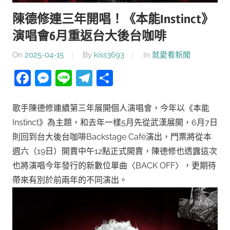
陳德修連三年開唱！《本能Instinct》
演唱會6月重返台大後台咖啡
On
2025-04-15
By
kiss3693
In
就愛看新聞
Facebook
Messenger
Line
Telegram
分
享
歌手陳德修連續第三年展開個人演唱會，今年以《本能
Instinct》為主題，和去年一樣5月先從武漢展開，6月7日
則回到台大後台咖啡Backstage Café演出，門票將從本
週六（19日）開賣中午12點正式開賣，陳德修也透露這次
也將演唱今年發行的新數位單曲〈BACK OFF〉，更期待
帶來有別於前兩年的不同演出。