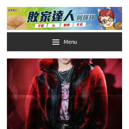
Skip
to
content
台
敗
Menu
灣
No.1
家
遊
戲
達
科
人
技
自
推
媒
體。
薦