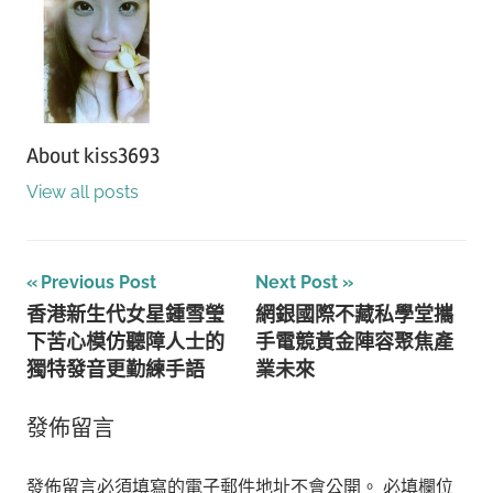
About
kiss3693
View all posts
文
Previous Post
Next Post
香港新生代女星鍾雪瑩
網銀國際不藏私學堂攜
章
下苦心模仿聽障人士的
手電競黃金陣容聚焦產
導
獨特發音更勤練手語
業未來
覽
發佈留言
發佈留言必須填寫的電子郵件地址不會公開。
必填欄位