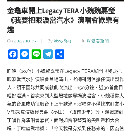
金龜車開上Legacy TERA 小魏魏嘉瑩
《我要把眼淚當汽水》演唱會歡樂有
趣
On
2025-10-07
By
kiss3693
In
就愛看新聞
Facebook
Messenger
Line
Telegram
分
享
昨晚（10/3）小魏魏嘉瑩在Legacy TERA展開《我要把
眼淚當汽水》演唱會首場演出，老師哥阿信擔任演出製作
人，領軍團隊共同成就此次演出，150分鐘、近30首曲目
唱好唱滿。首次來到大型場地做專場演唱會，小魏穩健大
氣的台風成功征服台下上千歌迷。演唱會不僅找來好友小
V 郁采真演繹經典曲〈夢田〉〈玫瑰少年〉等，還邀請到
丁噹作為演唱會嘉賓，面對如雷般整齊的尖叫聲和大合
唱，丁噹幽默地說：「今天我是有接到任務來的，因為信