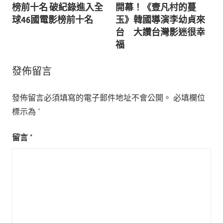
章
榜前十名 破紀錄進入全
開幕！《壹凡村的蔓
導
球46國電影榜前十名
玉》韓國導演李幼貞來
台 大讚台灣影迷很幸
覽
福
發佈留言
發佈留言必須填寫的電子郵件地址不會公開。
必填欄位
標示為
*
留言
*