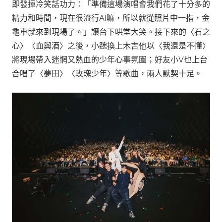
即發揮冷笑話功力：「準備這場演唱會我們花了十分多的
精力和時間，現在很流行AI嘛，所以就從照片中一指，金
龜車就來到現場了。」讓台下哄堂大笑。接下來的〈石之
心〉〈血與酒〉之後，小魏換上木吉他以〈我還是不懂〉
將現場帶入迷惘又熱血的少年心事氛圍；好友小V也上台
合唱了〈夢田〉〈玫瑰少年〉等歌曲，兩人默契十足。