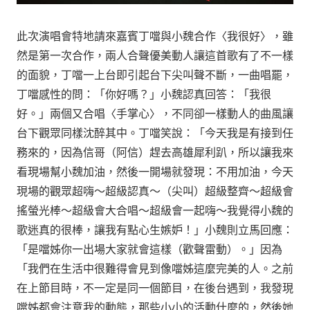
此次演唱會特地請來嘉賓丁噹與小魏合作〈我很好〉，雖
然是第一次合作，兩人合聲優美動人讓這首歌有了不一樣
的面貌，丁噹一上台即引起台下尖叫聲不斷，一曲唱罷，
丁噹感性的問：「你好嗎？」小魏認真回答：「我很
好。」兩個又合唱〈手掌心〉，不同卻一樣動人的曲風讓
台下觀眾同樣沈醉其中。丁噹笑說：「今天我是有接到任
務來的，因為信哥（阿信）趕去高雄犀利趴，所以讓我來
看現場幫小魏加油，然後一開場就發現：不用加油，今天
現場的觀眾超嗨～超級認真～（尖叫）超級整齊～超級會
搖螢光棒～超級會大合唱～超級會一起嗨～我覺得小魏的
歌迷真的很棒，讓我有點心生嫉妒！」小魏則立馬回應：
「是噹姊你一出場大家就會這樣（歡聲雷動）。」因為
「我們在生活中很難得會見到像噹姊這麼完美的人。之前
在上節目時，不一定是同一個節目，在後台遇到，我發現
噹姊都會注意我的動態，那些小小的活動什麼的，然後她