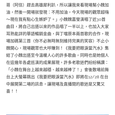
哥（阿信）趕去高雄犀利趴，所以讓我來看現場幫小魏加
油，然後一開場就發現：不用加油，今天現場的觀眾超嗨
～現在我有點心生嫉妒了。」小魏魏嘉瑩演唱了近30首
曲目，將自己出道以來的作品唱了一半以上，也加入大家
耳熟能詳的華語暢銷金曲，與丁噹原本兩首歌的合作，現
場加碼第三首〈你不必無時無刻維持完美的笑容〉不止小
魏開心，現場觀眾也大呼賺到！《我要把眼淚當汽水》集
結了小魏出道至今溫暖人心的許多歌曲，同時也是她個人
在這幾年各處巡演的成果展現，許多老歌迷們紛紛稱讚：
「小魏在舞台上越來越穩、越來越棒了！」會後散場前舞
台上大螢幕跳出《我要把眼淚當汽水》即將在12/28 在台
中展開第二場的訊息，讓現場及直播間的歌迷是又驚又
喜！！