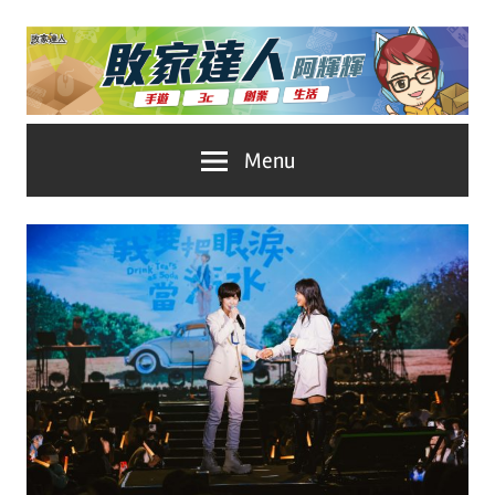
Skip
to
content
台
敗
Menu
灣
No.1
家
遊
戲
達
科
人
技
自
推
媒
體。
薦