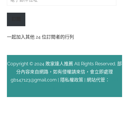
子
郵
訂閱
件
位
一起加入其他 24 位訂閱者的行列
址
Copyright © 2024 敗家達人推薦 All Rights Reserved. 部
分內容來自網路，如有侵權請來信，會立即處理
gb147123@gmail.com |
隱私權政策
| 網站代管：
Fast
Line 台灣速連