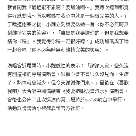
就會問我『最近累不累啊？要加油啊～』我每次聽到都覺
得好感動哦～所以噹姊在我心中就是一個很完美的人。」
丁噹道謝完之後，小魏立刻說要送她一首〈你不必無時無
刻維持完美的笑容〉，「雖然是我要送你的，但是我想要
請你『唱』。我覺得你唱一定很好聽。」成功加碼與丁噹
一起合唱〈你不必無時無刻維持完美的笑容〉。
演唱會近尾聲時，小魏感性的表示：「謝謝大家，蠻久沒
有開這樣的專場演唱會，很擔心會不會很久沒見面、生疏
了，熱情就會減少，但今天謝謝你們來。」最後在〈喜歡
我吧〉大合唱中圓滿結束《我要把眼淚當汽水》演唱會。
會後也公佈了此次巡演的第二場將於12/28於台中舉行，
活動詳情請洽小魏魏嘉瑩官方社群。