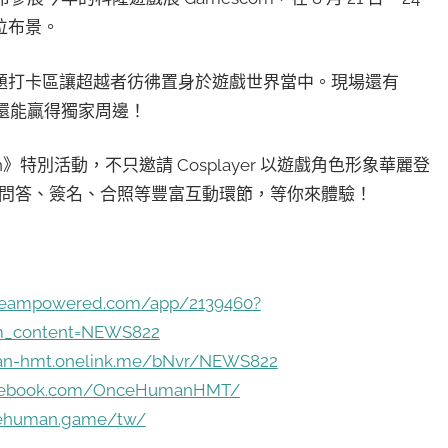
位布景。
題打卡區讓超越者彷彿置身於遊戲世界當中。現場還有
務還能贏得獨家周邊！
an》特別活動，不只邀請 Cosplayer 以遊戲角色形象華麗登
還有問答、簽名、合照等豐富互動環節，等你來體驗！
.steampowered.com/app/2139460?
_content=NEWS822
an-hmt.onelink.me/bNvr/NEWS822
acebook.com/OnceHumanHMT/
cehuman.game/tw/