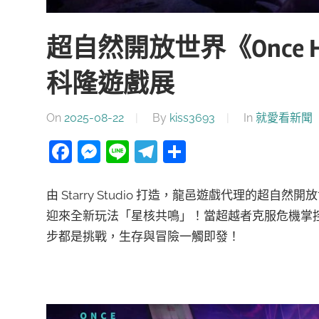
超自然開放世界《Once 
科隆遊戲展
On
2025-08-22
By
kiss3693
In
就愛看新聞
Facebook
Messenger
Line
Telegram
分
享
由 Starry Studio 打造，龍邑遊戲代理的超自然
迎來全新玩法「星核共鳴」！當超越者克服危機掌
步都是挑戰，生存與冒險一觸即發！