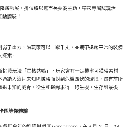
5德國科隆遊戲展，攤位將以無盡長夢為主題，帶來專屬試玩活
互動體驗！
削弱了重力，讓玩家可以一躍千丈，並攜帶遠超平常的裝備
入探索。
全新挑戰玩法「星核共鳴」，玩家會有一定機率可獲得素材
不過踏入這片未知區域將面對到危機四伏的環境，還有前所
擊退未知的威脅，從生死邊緣求得一線生機，生存到最後一
打卡區等你體驗
今年的科隆遊戲展 Gamescom，在 8 月 21 日 – 24