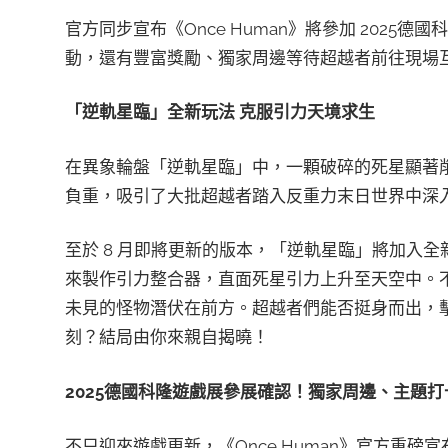
官方同步宣布《Once Human》將參加 202
動，還有豐富獎勵、獨家周邊等待超越者前往現場
「逆軌星臨」全新玩法 克服引力天境求生
在異象輪盤「逆軌星臨」中，一顆破碎的死星顯著
負重，吸引了大批超越者踏入反重力末日世界中深
至於 8 月即將更新的版本，「逆軌星臨」將加入
來製作引力整合器，直面死星引力上升至天空中。
未見的怪物潛伏在前方。超越者們能否挺身而出，
刻？結局由你來親自揭曉！
2025德國科隆遊戲展參展確認！獨家周邊、主題
不只迎來遊戲更新，《Once Human》官方重磅宣布參展