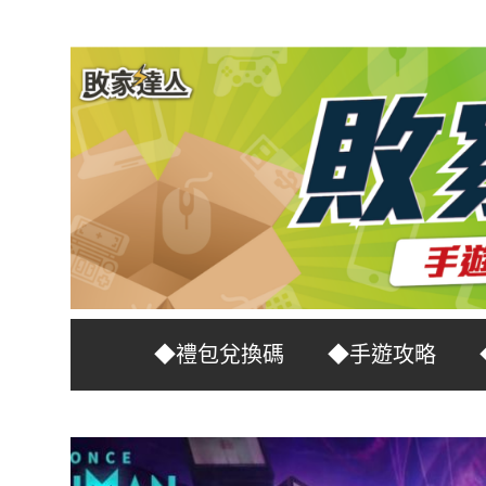
Skip
to
content
台
敗
◆禮包兌換碼
◆手遊攻略
灣
No.1
家
遊
戲