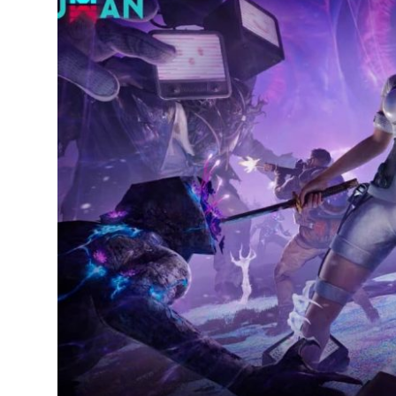
達
科
技
自
人
媒
體。
推
薦