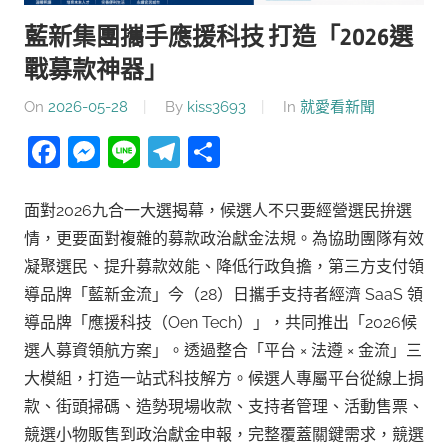
藍新集團攜手應援科技 打造「2026選
戰募款神器」
On
2026-05-28
By
kiss3693
In
就愛看新聞
Facebook
Messenger
Line
Telegram
分
享
面對2026九合一大選揭幕，候選人不只要經營選民拚選
情，更要面對複雜的募款政治獻金法規。為協助團隊有效
凝聚選民、提升募款效能、降低行政負擔，第三方支付領
導品牌「藍新金流」今（28）日攜手支持者經濟 SaaS 領
導品牌「應援科技（Oen Tech）」，共同推出「2026候
選人募資領航方案」。透過整合「平台 × 法遵 × 金流」三
大模組，打造一站式科技解方。候選人專屬平台從線上捐
款、街頭掃碼、造勢現場收款、支持者管理、活動售票、
競選小物販售到政治獻金申報，完整覆蓋關鍵需求，競選