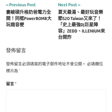
文
Previous Post
Next Post
婁峻碩升格奶爸電力全
夏天最濕、最好玩音樂
章
開！同框PowerBOMB大
節S2O Taiwan又來了！
導
玩諧音梗
「史上最強DJ巨星陣
容」ZEDD、ILLENIUM來
覽
台開炸
發佈留言
發佈留言必須填寫的電子郵件地址不會公開。
必填欄位
標示為
*
留言
*