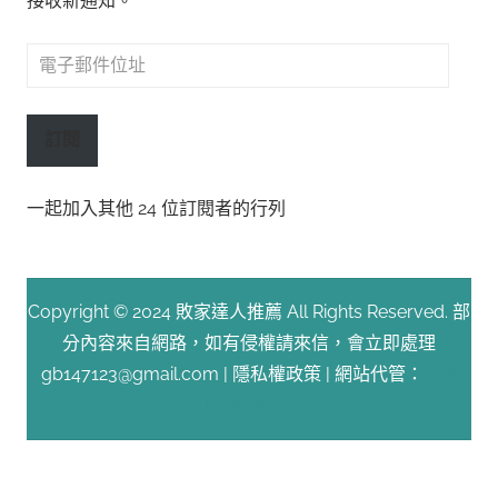
接收新通知。
電
子
郵
訂閱
件
位
一起加入其他 24 位訂閱者的行列
址
Copyright © 2024 敗家達人推薦 All Rights Reserved. 部
分內容來自網路，如有侵權請來信，會立即處理
gb147123@gmail.com |
隱私權政策
| 網站代管：
Fast
Line 台灣速連