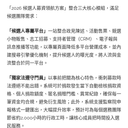
「2026 候選人募資領航方案」整合三大核心模組，滿足
候選團隊需求：
「候選人專屬平台」
一站整合政見陳述、活動售票、競選
小物販售、志工招募、支持者管理（CRM）、電子報與
訊息推播等功能，以專屬頁面降低多平台營運成本，並內
建搜尋引擎優化機制，提升候選人的曝光度，將人流與金
流整合於同一平台。
「獨家法遵守門員」
以事前把關為核心特色，衝刺募款時
法遵絕不能出錯。系統可於捐款發生當下自動檢核捐款資
格、個人捐款額度、匿名捐贈門檻、異常紀錄，確保每一
筆資金均合規，避免衍生風險；此外，系統支援監察院申
報格式一鍵匯出，大幅提升效率，預計可為每個選務團隊
節省約2,000小時的行政工時，讓核心成員把時間投入選
民服務。