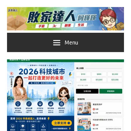
Skip
to
content
台
敗
Menu
灣
No.1
家
遊
戲
達
科
人
技
自
推
媒
體。
薦