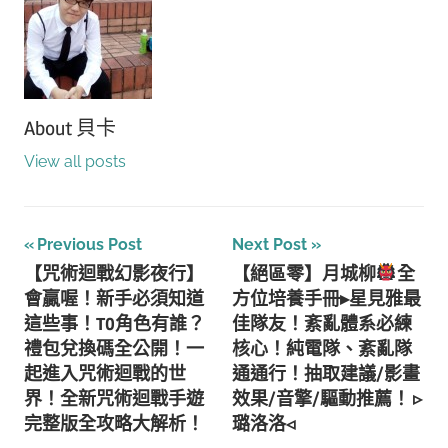
About
貝卡
View all posts
文
Previous Post
Next Post
【咒術迴戰幻影夜行】
【絕區零】月城柳
全
章
會贏喔！新手必須知道
方位培養手冊▸星見雅最
導
這些事！T0角色有誰？
佳隊友！紊亂體系必練
禮包兌換碼全公開！一
核心！純電隊、紊亂隊
覽
起進入咒術迴戰的世
通通行！抽取建議/影畫
界！全新咒術迴戰手遊
效果/音擎/驅動推薦！ ▹
完整版全攻略大解析！
璐洛洛◃