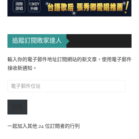
追蹤訂閱敗家達人
輸入你的電子郵件地址訂閱網站的新文章，使用電子郵件
接收新通知。
電
子
郵
訂閱
件
位
一起加入其他 24 位訂閱者的行列
址