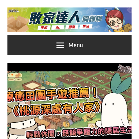
Skip
to
content
台
敗
Menu
灣
No.1
家
遊
戲
達
科
人
技
自
推
媒
體。
薦