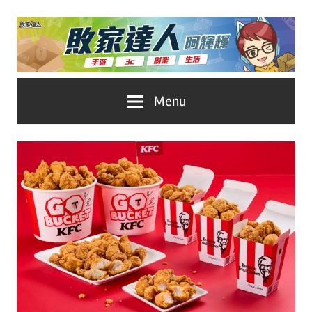
Skip
to
content
台
敗
Menu
灣
No.1
家
遊
戲
達
科
人
技
自
推
媒
體。
薦