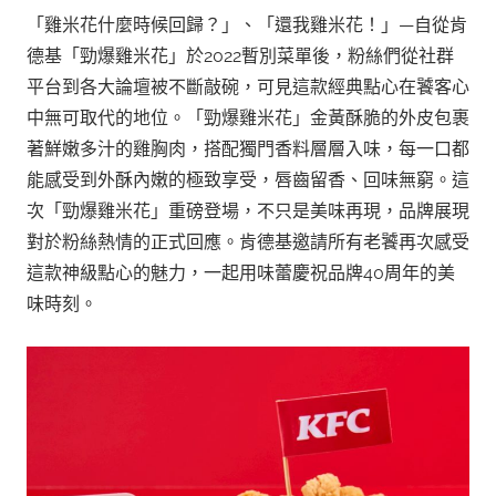
「雞米花什麼時候回歸？」、「還我雞米花！」—自從肯
德基「勁爆雞米花」於2022暫別菜單後，粉絲們從社群
平台到各大論壇被不斷敲碗，可見這款經典點心在饕客心
中無可取代的地位。「勁爆雞米花」金黃酥脆的外皮包裹
著鮮嫩多汁的雞胸肉，搭配獨門香料層層入味，每一口都
能感受到外酥內嫩的極致享受，唇齒留香、回味無窮。這
次「勁爆雞米花」重磅登場，不只是美味再現，品牌展現
對於粉絲熱情的正式回應。肯德基邀請所有老饕再次感受
這款神級點心的魅力，一起用味蕾慶祝品牌40周年的美
味時刻。