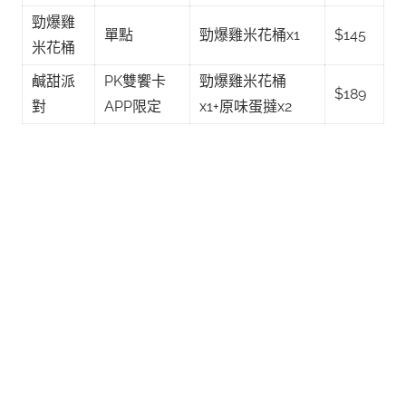
勁爆雞
單點
勁爆雞米花桶x1
$145
米花桶
鹹甜派
PK雙饗卡
勁爆雞米花桶
$189
對
APP限定
x1+原味蛋撻x2