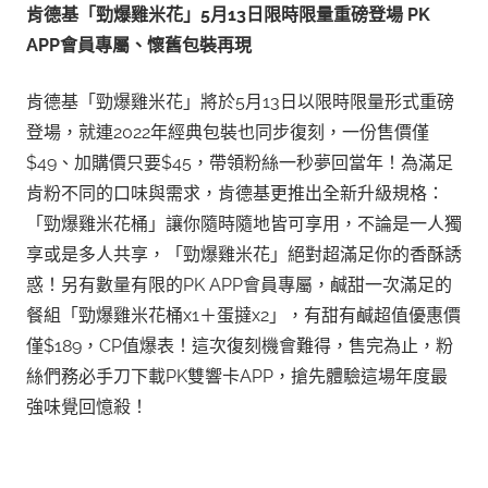
肯德基「勁爆雞米花」
5
月
13
日限時限量重磅登場
PK
APP
會員專屬、懷舊包裝再現
肯德基「勁爆雞米花」將於5月13日以限時限量形式重磅
登場，就連2022年經典包裝也同步復刻，一份售價僅
$49、加購價只要$45，帶領粉絲一秒夢回當年！為滿足
肯粉不同的口味與需求，肯德基更推出全新升級規格：
「勁爆雞米花桶」讓你隨時隨地皆可享用，不論是一人獨
享或是多人共享，「勁爆雞米花」絕對超滿足你的香酥誘
惑！另有數量有限的PK APP會員專屬，鹹甜一次滿足的
餐組「勁爆雞米花桶x1＋蛋撻x2」，有甜有鹹超值優惠價
僅$189，CP值爆表！這次復刻機會難得，售完為止，粉
絲們務必手刀下載PK雙響卡APP，搶先體驗這場年度最
強味覺回憶殺！