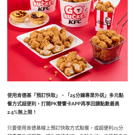
使用肯德基「預訂快取」、「
25
分鐘專業外送」多元點
餐方式超便利，打開
PK
雙饗卡
APP
再享回饋點數最高
2.5%
無上限！
只要使用肯德基線上預訂快取方式點餐，或超便利25分