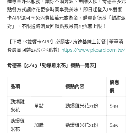
鐘專業外送服務，讓你不須奔波、免除久候，肯德基多元
點餐方式讓你花更多時間享受美味！即日起登入PK雙饗
卡APP還可享免消費抽萬元旅遊金、購買肯德基「鹹甜派
對」，不限通路消費回饋點數最高2.5%無上限！
【下載PK雙饗卡APP】必勝客/肯德基線上訂餐│筆筆消
費最高回饋2.5% (PK點數)
https://www.pkcard.com.tw/
肯德基【
5/13
「勁爆雞米花」餐點一覽表】
優惠
品項
餐點內容
價
勁爆雞
單點
勁爆雞米花x1份
$49
米花
勁爆雞
加購
勁爆雞米花x1份
$45
米花