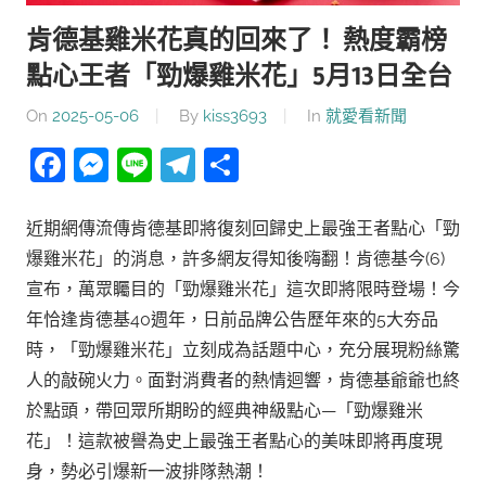
肯德基雞米花真的回來了！ 熱度霸榜
點心王者「勁爆雞米花」5月13日全台
On
2025-05-06
By
kiss3693
In
就愛看新聞
Facebook
Messenger
Line
Telegram
分
享
近期網傳流傳肯德基即將復刻回歸史上最強王者點心「勁
爆雞米花」的消息，許多網友得知後嗨翻！肯德基今(6)
宣布，萬眾矚目的「勁爆雞米花」這次即將限時登場！今
年恰逢肯德基40週年，日前品牌公告歷年來的5大夯品
時，「勁爆雞米花」立刻成為話題中心，充分展現粉絲驚
人的敲碗火力。面對消費者的熱情迴響，肯德基爺爺也終
於點頭，帶回眾所期盼的經典神級點心—「勁爆雞米
花」！這款被譽為史上最強王者點心的美味即將再度現
身，勢必引爆新一波排隊熱潮！