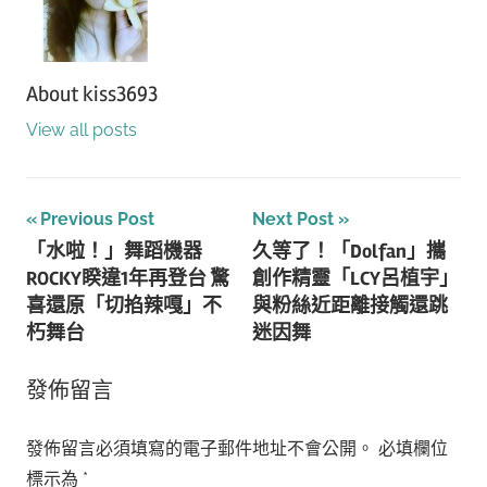
About
kiss3693
View all posts
文
Previous Post
Next Post
「水啦！」舞蹈機器
久等了！「Dolfan」攜
章
ROCKY睽違1年再登台 驚
創作精靈「LCY呂植宇」
導
喜還原「切掐辣嘎」不
與粉絲近距離接觸還跳
朽舞台
迷因舞
覽
發佈留言
發佈留言必須填寫的電子郵件地址不會公開。
必填欄位
標示為
*