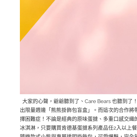
大家的心聲，爺爺聽到了、Care Bears 也聽到了！8
出限量週邊「熊熊掛飾包盲盒」。而這次的合作將
擇困難症！不論是經典的原味蛋撻、多重口感交織的
冰淇淋，只要購買肯德基蛋撻系列產品任2入以上餐
隨機款式小熊與專屬透明掛飾包，可愛爆擊，完全