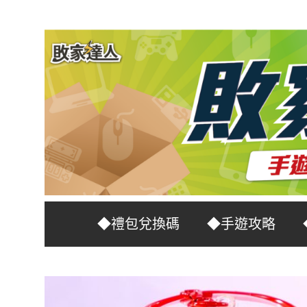
Skip
to
content
台
敗
◆禮包兌換碼
◆手遊攻略
灣
No.1
家
遊
戲