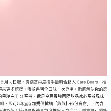
 月 5 日起，肯德基再度攜手最萌合夥人 Care Bears，推
帶來更多選擇，蛋撻系列全口味一次登場，徹底解決你的選
黑糖白玉 Q 蛋撻，還是今夏最強回歸甜品冰心蛋撻風味
組，即可以$399 加購價搶購「熊熊掛飾包盲盒」，內含
無法招架！這也是肯德基首度推出盲盒商品，誓言讓可愛熊