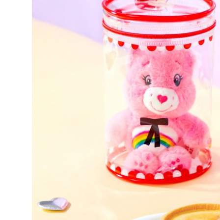
達
科
技
自
人
媒
體。
推
薦