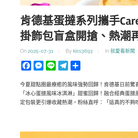
肯德基蛋撻系列攜手Care
掛飾包盲盒開搶、熱潮
On
2025-07-31
By
kiss3693
In
就愛看新聞
Facebook
Messenger
Line
Telegram
分
享
今夏甜點圈最療癒的風味強勢回歸！肯德基日前驚喜宣布，
「冰心蛋撻風味冰淇淋」甜蜜回歸！融合經典蛋撻
定包裝更引爆收藏熱潮，粉絲直呼：「這真的不夠