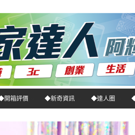
◆開箱評價
◆新奇資訊
◆達人圈