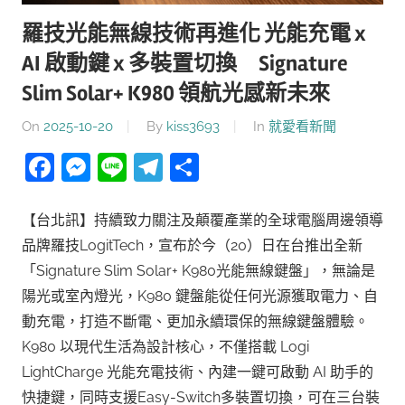
羅技光能無線技術再進化 光能充電 x
AI 啟動鍵 x 多裝置切換 Signature
Slim Solar+ K980 領航光感新未來
On
2025-10-20
By
kiss3693
In
就愛看新聞
Facebook
Messenger
Line
Telegram
分
享
【台北訊】持續致力關注及顛覆產業的全球電腦周邊領導
品牌羅技LogitTech，宣布於今（20）日在台推出全新
「Signature Slim Solar+ K980光能無線鍵盤」，無論是
陽光或室內燈光，K980 鍵盤能從任何光源獲取電力、自
動充電，打造不斷電、更加永續環保的無線鍵盤體驗。
K980 以現代生活為設計核心，不僅搭載 Logi
LightCharge 光能充電技術、內建一鍵可啟動 AI 助手的
快捷鍵，同時支援Easy-Switch多裝置切換，可在三台裝