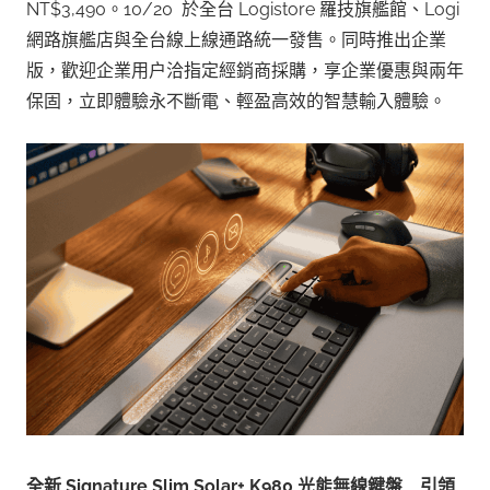
NT$3,490。10/20 於全台 Logistore 羅技旗艦館、Logi
網路旗艦店與全台線上線通路統一發售。同時推出企業
版，歡迎企業用户洽指定經銷商採購，享企業優惠與兩年
保固，立即體驗永不斷電、輕盈高效的智慧輸入體驗。
全新
Signature Slim Solar+ K980
光能無線鍵盤 引領