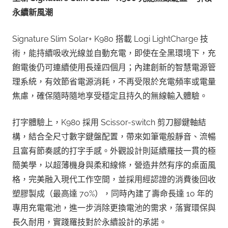
永續新風潮
Signature Slim Solar+ K980 搭載 Logi LightCharge 技
術，能持續吸收光線並自動充電，即使在全黑環境下，充
飽電後仍可連續使用長達四個月；內建創新的智慧電源管
理系統，有效節省電源消耗，不再受限於充電頻率或電量
焦慮，確保隨時隨地享受穩定且持久的無線輸入體驗。
打字體驗上，K980 採用 Scissor-switch 剪刀腳鍵軸結
構，結合全尺寸數字鍵盤配置，帶來如筆電般靜音、流暢
且富有節奏感的打字手感。外觀設計則延續羅技一貫的極
簡美學，以超薄機身與柔和線條，營造井然有序的桌面風
格，完美融入現代工作空間，並採用經認證的消費後回收
塑膠製成（最高達 70%），同時內建了壽命長達 10 年的
專用充電電池，進一步消除更換電池的需求，落實環保與
長久耐用，實踐羅技對於永續設計的承諾。