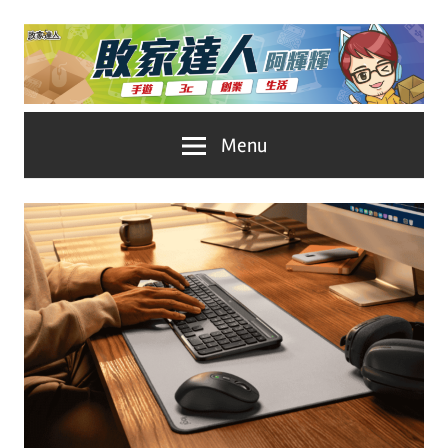
Skip
to
content
台
敗
Menu
灣
No.1
家
遊
戲
達
科
人
技
自
推
媒
體。
薦