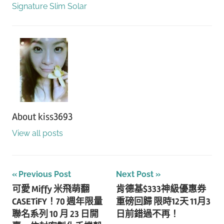
Signature Slim Solar
About
kiss3693
View all posts
文
Previous Post
Next Post
可愛 Miffy 米飛萌翻
肯德基$333神級優惠券
章
CASETiFY！70 週年限量
重磅回歸 限時12天 11月3
導
聯名系列 10 月 23 日開
日前錯過不再！