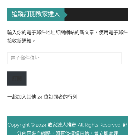
追蹤訂閱敗家達人
輸入你的電子郵件地址訂閱網站的新文章，使用電子郵件
接收新通知。
電
子
郵
訂閱
件
位
一起加入其他 24 位訂閱者的行列
址
Copyright © 2024 敗家達人推薦 All Rights Reserved. 部
分內容來自網路，如有侵權請來信，會立即處理