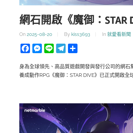
網石開啟《魔御：STAR 
On
2025-08-20
By
kiss3693
In
就愛看新聞
Facebook
Messenger
Line
Telegram
分
享
身為全球領先、高品質遊戲開發與發行公司的網石集團(Net
養成動作RPG《魔御：STAR DIVE》已正式開啟