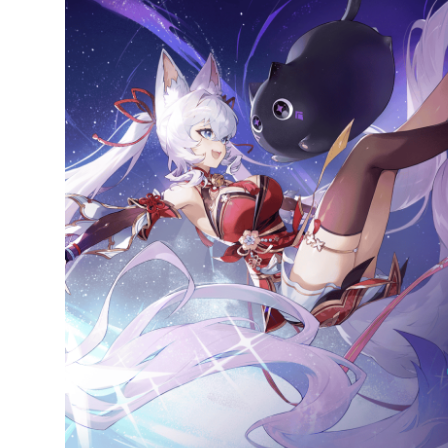
達
科
技
自
人
媒
體。
推
薦