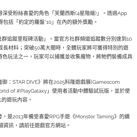
受粉絲喜愛的角色「芙蘭西斯(4星階級)」。透過App
也將獲得包括「約定的羅盤*10」在內的額外獎勵。
辦「社群追蹤里程碑活動」。當官方社群頻道追蹤數分別達到10
成長材料；突破50萬大關時，全體玩家將可獲得特別的遊
特色玩法之一，玩家可以捕獲並收集魔物，將牠們裝備成具
STAR DIVE》將在2025科隆遊戲展(Gamescom
ld of #PlayGalaxy」使用者活動中體驗試玩版，並於使
優化的遊玩內容。
所開發，是2013年備受喜愛RPG手遊《Monster Taming》的續
詳細資訊，請前往遊戲官方網站。