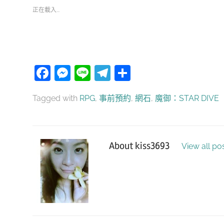
正在載入...
Facebook
Messenger
Line
Telegram
分
享
Tagged with
RPG
,
事前預約
,
網石
,
魔御：STAR DIVE
About
kiss3693
View all po