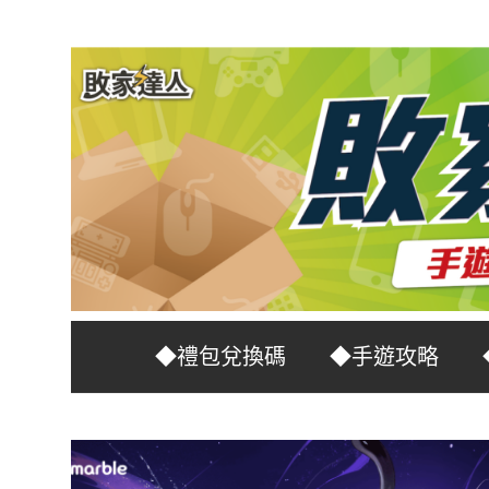
Skip
to
content
台
敗
◆禮包兌換碼
◆手遊攻略
灣
No.1
家
遊
戲