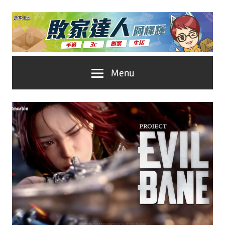
Skip
to
content
台
敗
Menu
灣
No.1
家
遊
戲
達
科
人
技
自
推
媒
體。
薦