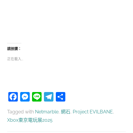
請按讚：
正在載入...
Facebook
Messenger
Line
Telegram
分
享
Tagged with
Netmarble
,
網石
,
Project EVILBANE
,
Xbox東京電玩展2025