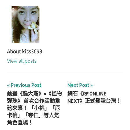
About
kiss3693
View all posts
文
Previous Post
Next Post
動畫《膽大黨》×《怪物
網石《RF ONLINE
章
彈珠》 首次合作活動重
NEXT》正式登陸台灣！
導
磅來襲！ 「小桃」「厄
卡倫」「寺仁」等人氣
覽
角色登場！